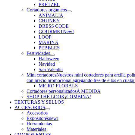
PRETZEL
Cortadores orgánicos
ANIMALIA
CHUNKY
DRESS CODE
GOURMET
New!
LOOP
MARINA
PEBBLES
Festividades
Halloween
Navidad
San Valentín
Mini cortadores
Nuestros mini cortadores para arcilla pol
con precio promocional agregando tres de ellos en cualq
MICRO FLORALS
Cortadores personalizados
A MEDIDA
SHOP THE LOOK
¡COMBINA!
TEXTURAS Y SELLOS
ACCESORIOS
Accesorios
Expositores
new!
Herramientas
Materiales
COMPONENTES