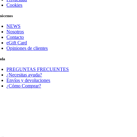
Cookies
nócenos
NEWS
Nosotros
Contacto
eGift Card
Opiniones de clientes
uda
PREGUNTAS FRECUENTES
¿Necesitas ayuda?
Envíos y devoluciones
¿Cómo Comprar?