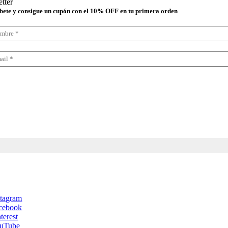
tter
bete y consigue un cupón con el 10% OFF en tu primera orden
lecciona tu boletín
Boletín en español
Boletín en inglés
stagram
cebook
terest
uTube