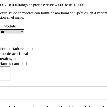
00
€
-
18.00
€
Rango de precios: desde 4.00€ hasta 18.00€
estro set de cortadores con forma de aro floral de 5 pétalos, en 4 varian
ción en el menú.
Modelo
t de cortadores con
rma de aro floral de
pétalos, en 4
riantes cantidad