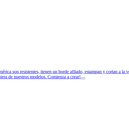
imérica son resistentes, tienen un borde afilado, estampan y cortan a la
uiera de nuestros modelos. Comienza a crear!