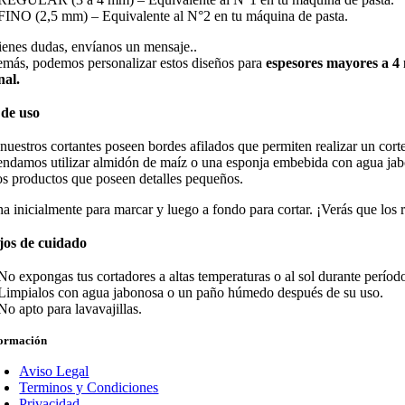
FINO (2,5 mm) – Equivalente al N°2 en tu máquina de pasta.
tienes dudas, envíanos un mensaje..
más, podemos personalizar estos diseños para
espesores mayores a 
nal.
de uso
nuestros cortantes poseen bordes afilados que permiten realizar un cort
ndamos utilizar almidón de maíz o una esponja embebida con agua jabono
os productos que poseen detalles pequeños.
na inicialmente para marcar y luego a fondo para cortar. ¡Verás que los 
jos de cuidado
No expongas tus cortadores a altas temperaturas o al sol durante perío
Limpialos con agua jabonosa o un paño húmedo después de su uso.
No apto para lavavajillas.
formación
Aviso Legal
Terminos y Condiciones
Privacidad