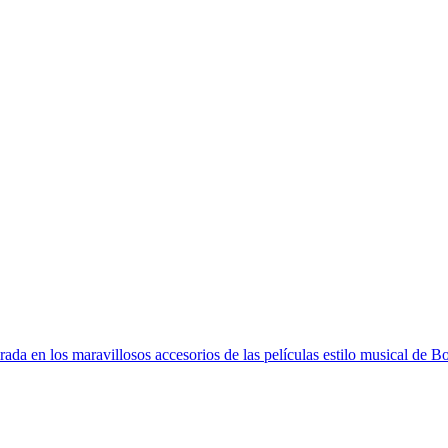
> 60€ EN EUROPA Y 100€ EN RESTO DEL MUNDO
irada en los maravillosos accesorios de las películas estilo musical de 