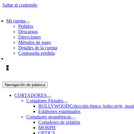
Saltar al contenido
SCRÍBETE Y RECIBE 10% OFF EN TU PRIMER PEDIDO!
ENVÍO GRATIS 
Mi cuenta
Pedidos
Descargas
Direcciones
Métodos de pago
Detalles de la cuenta
Contraseña perdida
0.00
€
0
Navegación de palanca
CORTADORES
Cortadores Florales
BOLLYWOOD
Colección étnica, boho style, insp
Eslabones estampados
Cortadores geométricos
Cortadores de eslabón
MORPH
OPTICS