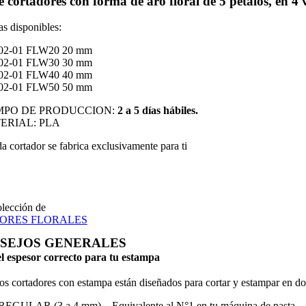
e cortadores con forma de aro floral de 5 pétalos, en 4 
s disponibles:
02-01 FLW20 20 mm
02-01 FLW30 30 mm
02-01 FLW40 40 mm
02-01 FLW50 50 mm
EMPO DE PRODUCCION:
2 a 5 días hábiles.
TERIAL: PLA
a cortador se fabrica exclusivamente para ti
olección de
ORES FLORALES
SEJOS GENERALES
el espesor correcto para tu estampa
os cortadores con estampa están diseñados para cortar y estampar en dos 
REGULAR (3 a 4 mm) – Equivalente al N°1 en tu máquina de pasta.