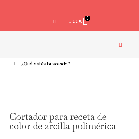
Saltar
al
contenido
0
0.00
€
Navegac
de
Buscar:
palanca
TE
Cortador para receta de
color de arcilla polimérica