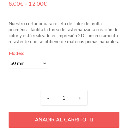
Rango
6.00
€
-
12.00
€
N
de
precios:
desde
Nuestro cortador para receta de color de arcilla
6.00€
polimérica, facilita la tarea de sistematizar la creación de
hasta
color y está realizado en impresión 3D con un filamento
12.00€
resistente que se obtiene de materias primas naturales.
Modelo
Cortador
para
receta
AÑADIR AL CARRITO
de