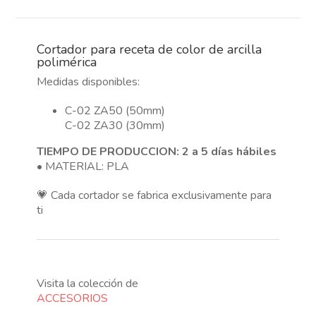
color
de
arcilla
Cortador para receta de color de arcilla
polimérica
polimérica
cantidad
Medidas disponibles:
C-02 ZA50 (50mm)
C-02 ZA30 (30mm)
TIEMPO DE PRODUCCION: 2 a 5 días hábiles
• MATERIAL: PLA
💗 Cada cortador se fabrica exclusivamente para
ti
Visita la colección de
ACCESORIOS