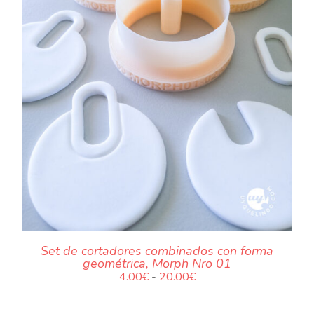
.
Set de cortadores combinados con forma
geométrica, Morph Nro 01
Rango
4.00
€
-
20.00
€
de
precios: