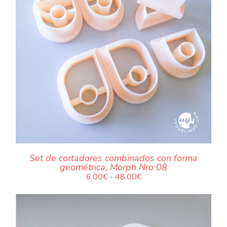
.
Set de cortadores combinados con forma
geométrica, Morph Nro 08
Rango
6.00
€
-
48.00
€
de
precios:
desde
6.00€