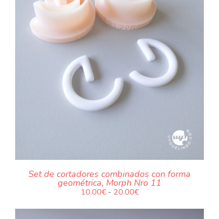
.
Set de cortadores combinados con forma
geométrica, Morph Nro 11
Rango
10.00
€
-
20.00
€
de
precios: