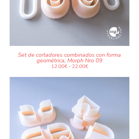
Set de cortadores combinados con forma
geométrica, Morph Nro 09
Rango
12.00
€
-
22.00
€
de
precios:
desde
12.00€
hasta
22.00€