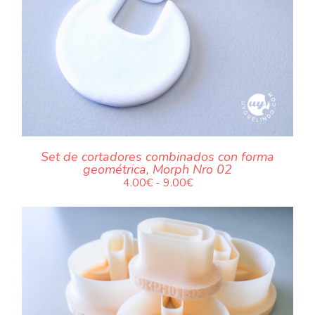
.
Set de cortadores combinados con forma
geométrica, Morph Nro 02
Rango
4.00
€
-
9.00
€
de
precios:
desde
4.00€
hasta
9.00€