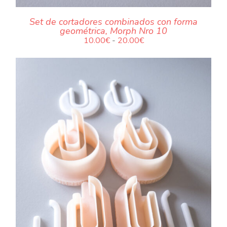
Set de cortadores combinados con forma
geométrica, Morph Nro 10
Rango
10.00
€
-
20.00
€
de
precios:
desde
10.00€
hasta
20.00€
.