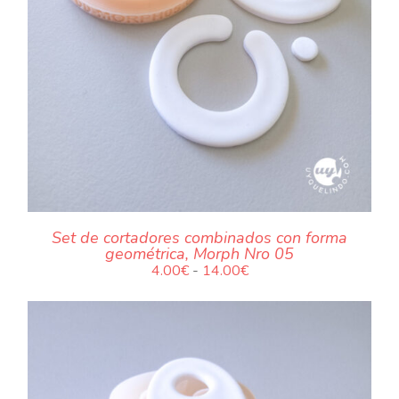
.
Set de cortadores combinados con forma
geométrica, Morph Nro 05
Rango
4.00
€
-
14.00
€
de
precios:
desde
4.00€
hasta
14.00€