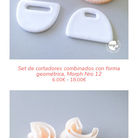
.
Set de cortadores combinados con forma
geométrica, Morph Nro 12
Rango
6.00
€
-
18.00
€
de
precios:
desde
6.00€
hasta
18.00€