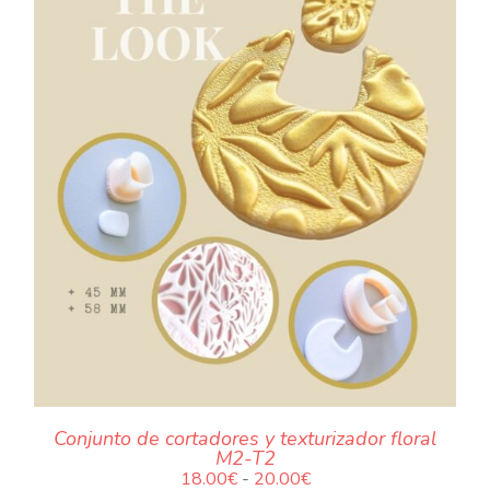
NUESTRAS JOYAS
LANGUAGE
.
Conjunto de cortadores y texturizador floral
M2-T2
Rango
18.00
€
-
20.00
€