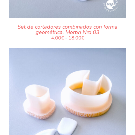
Set de cortadores combinados con forma
geométrica, Morph Nro 03
Rango
4.00
€
-
18.00
€
de
precios:
desde
4.00€
hasta
18.00€