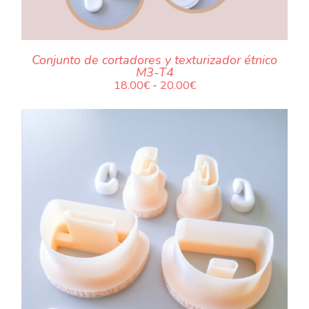
Conjunto de cortadores y texturizador étnico
M3-T4
Rango
18.00
€
-
20.00
€
de
precios:
desde
18.00€
hasta
20.00€