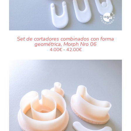
Set de cortadores combinados con forma
geométrica, Morph Nro 06
Rango
4.00
€
-
42.00
€
de
precios:
desde
4.00€
hasta
42.00€