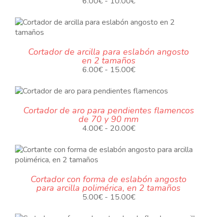
Rango
6.00
€
-
10.00
€
de
precios:
desde
6.00€
Cortador de arcilla para eslabón angosto
hasta
en 2 tamaños
10.00€
.
Rango
6.00
€
-
15.00
€
de
precios:
UCTO
desde
Cortador de aro para pendientes flamencos
6.00€
de 70 y 90 mm
PLES
hasta
Rango
4.00
€
-
20.00
€
15.00€
NTES.
de
precios:
NES
desde
4.00€
EN
Cortador con forma de eslabón angosto
hasta
R
para arcilla polimérica, en 2 tamaños
20.00€
.
Rango
5.00
€
-
15.00
€
de
A