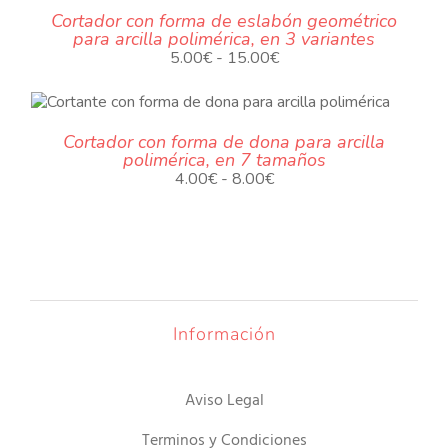
Cortador con forma de eslabón geométrico
5.00€
para arcilla polimérica, en 3 variantes
PLES
hasta
Rango
5.00
€
-
15.00
€
12.00€
NTES.
de
precios:
NES
TO
desde
Cortador con forma de dona para arcilla
5.00€
EN
polimérica, en 7 tamaños
ES
hasta
R
Rango
4.00
€
-
8.00
€
15.00€
S.
de
precios:
S
A
desde
4.00€
UCTO
hasta
8.00€
Información
Aviso Legal
TO
Terminos y Condiciones