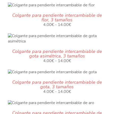
N
TO
Colgante para pendiente intercambiable de
flor, 3 tamaños
ES
Rango
4.00
€
-
14.00
€
ES.
de
precios:
ES
desde
4.00€
Colgante para pendiente intercambiable de
hasta
gota asimétrica, 3 tamaños
14.00€
.
Rango
4.00
€
-
14.00
€
de
precios:
TO
desde
TO
Colgante para pendiente intercambiable de
4.00€
gota, 3 tamaños
ES
hasta
Rango
4.00
€
-
14.00
€
14.00€
ES.
de
precios:
S
TO
desde
Colgante para pendiente intercambiable de
4.00€