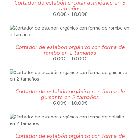
Cortador de eslabón circular asimétrico en 3
5.00€
tamaños
hasta
Rango
6.00
€
-
18.00
€
18.00€
.
de
precios:
desde
6.00€
Cortador de eslabón orgánico con forma de
hasta
rombo en 2 tamaños
18.00€
.
Rango
6.00
€
-
10.00
€
de
precios:
desde
O
6.00€
Cortador de eslabón orgánico con forma de
hasta
guisante en 2 tamaños
10.00€
.
Rango
6.00
€
-
10.00
€
de
precios:
desde
6.00€
Cortador de eslabón orgánico con forma de
hasta