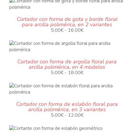
precios:
desde
UCTO
5.00€
Cortador con forma de gota y borde floral
hasta
para arcilla polimérica, en 2 variantes
15.00€
.
Rango
5.00
€
-
16.00
€
de
precios:
desde
5.00€
Cortador con forma de argolla floral para
hasta
arcilla polimérica, en 4 modelos
16.00€
.
Rango
5.00
€
-
18.00
€
de
precios:
desde
5.00€
Cortador con forma de eslabón floral para
hasta
arcilla polimérica, en 3 variantes
18.00€
.
Rango
5.00
€
-
12.00
€
de
precios:
UCTO
desde