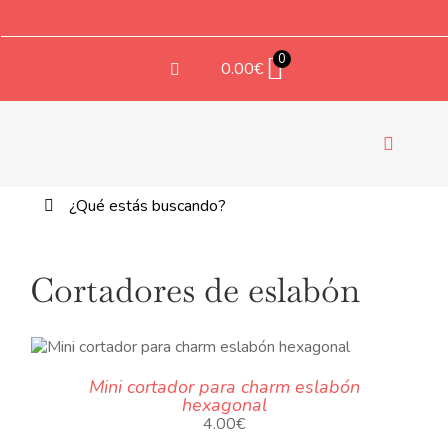
Saltar
al
contenido
0
0.00
€
Navegac
de
Buscar:
palanca
TE
Cortadores de eslabón
Mini cortador para charm eslabón
hexagonal
4.00
€