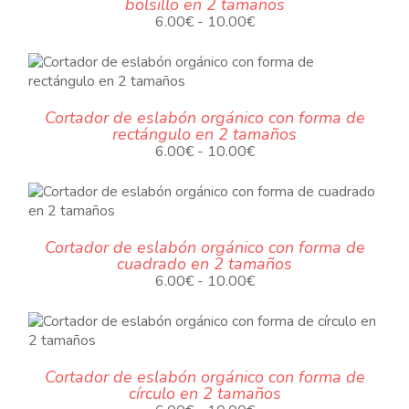
bolsillo en 2 tamaños
10.00€
.
Rango
6.00
€
-
10.00
€
de
precios:
desde
6.00€
Cortador de eslabón orgánico con forma de
hasta
rectángulo en 2 tamaños
10.00€
.
Rango
6.00
€
-
10.00
€
de
precios:
desde
6.00€
Cortador de eslabón orgánico con forma de
hasta
cuadrado en 2 tamaños
10.00€
.
Rango
6.00
€
-
10.00
€
de
precios:
desde
6.00€
Cortador de eslabón orgánico con forma de
hasta
círculo en 2 tamaños
10.00€
.