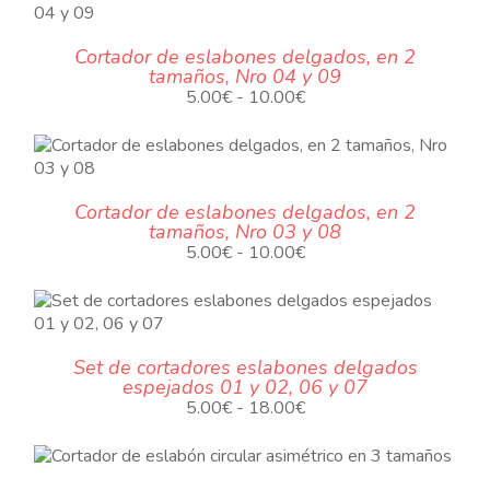
desde
5.00€
Cortador de eslabones delgados, en 2
hasta
tamaños, Nro 04 y 09
10.00€
.
Rango
5.00
€
-
10.00
€
de
precios:
desde
5.00€
Cortador de eslabones delgados, en 2
hasta
tamaños, Nro 03 y 08
10.00€
.
Rango
5.00
€
-
10.00
€
de
precios:
desde
5.00€
Set de cortadores eslabones delgados
hasta
espejados 01 y 02, 06 y 07
10.00€
.
Rango
5.00
€
-
18.00
€
de
precios:
O
desde