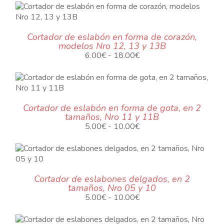
original
actual
era:
es:
O
92.00€.
68.00€.
Cortador de eslabón en forma de corazón,
modelos Nro 12, 13 y 13B
.
Rango
6.00
€
-
18.00
€
de
precios:
desde
6.00€
Cortador de eslabón en forma de gota, en 2
hasta
tamaños, Nro 11 y 11B
18.00€
.
Rango
5.00
€
-
10.00
€
de
precios:
desde
5.00€
Cortador de eslabones delgados, en 2
hasta
tamaños, Nro 05 y 10
10.00€
.
Rango
5.00
€
-
10.00
€
de
precios: