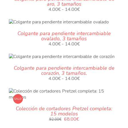
aro, 3 tamaños
LES
hasta
Rango
4.00
€
-
14.00
€
14.00€
ES.
de
precios:
ES
TO
desde
Colgante para pendiente intercambiable
4.00€
N
ovalado, 3 tamaños
ES
TO
hasta
Rango
4.00
€
-
14.00
€
14.00€
ES.
de
precios:
S
O
desde
Colgante para pendiente intercambiable de
4.00€
corazón, 3 tamaños.
S
TO
hasta
Rango
4.00
€
-
14.00
€
14.00€
S.
de
precios:
desde
SALE!
4.00€
TO
Colección de cortadores Pretzel completa:
hasta
15 modelos
14.00€
El
El
68.00
€
92.00
€
precio
precio