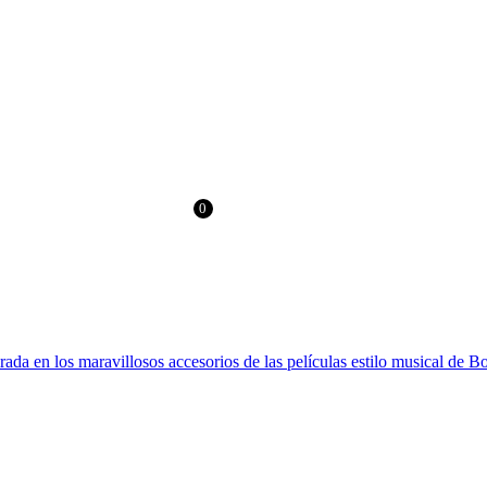
> 60€ EN EUROPA Y 100€ EN RESTO DEL MUNDO
0
0.00
€
irada en los maravillosos accesorios de las películas estilo musical de 