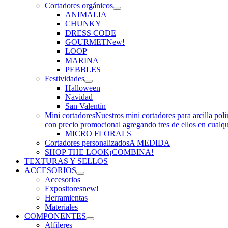
Cortadores orgánicos
ANIMALIA
CHUNKY
DRESS CODE
GOURMET
New!
LOOP
MARINA
PEBBLES
Festividades
Halloween
Navidad
San Valentín
Mini cortadores
Nuestros mini cortadores para arcilla pol
con precio promocional agregando tres de ellos en cualq
MICRO FLORALS
Cortadores personalizados
A MEDIDA
SHOP THE LOOK
¡COMBINA!
TEXTURAS Y SELLOS
ACCESORIOS
Accesorios
Expositores
new!
Herramientas
Materiales
COMPONENTES
Alfileres