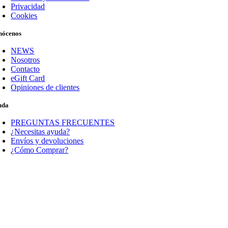
Privacidad
Cookies
nócenos
NEWS
Nosotros
Contacto
eGift Card
Opiniones de clientes
uda
PREGUNTAS FRECUENTES
¿Necesitas ayuda?
Envíos y devoluciones
¿Cómo Comprar?