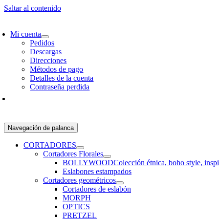
Saltar al contenido
SCRÍBETE Y RECIBE 10% OFF EN TU PRIMER PEDIDO!
ENVÍO GRATIS 
Mi cuenta
Pedidos
Descargas
Direcciones
Métodos de pago
Detalles de la cuenta
Contraseña perdida
Navegación de palanca
CORTADORES
Cortadores Florales
BOLLYWOOD
Colección étnica, boho style, insp
Eslabones estampados
Cortadores geométricos
Cortadores de eslabón
MORPH
OPTICS
PRETZEL