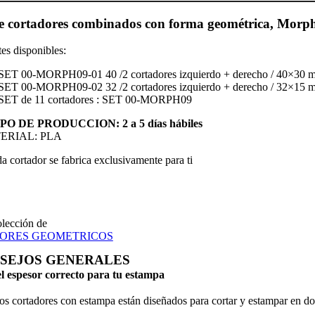
de cortadores combinados con forma geométrica, Morp
tes disponibles:
SET 00-MORPH09-01 40 /2 cortadores izquierdo + derecho / 40×30 
SET 00-MORPH09-02 32 /2 cortadores izquierdo + derecho / 32×15 
SET de 11 cortadores : SET 00-MORPH09
O DE PRODUCCION: 2 a 5 días hábiles
TERIAL: PLA
a cortador se fabrica exclusivamente para ti
olección de
ORES GEOMETRICOS
SEJOS GENERALES
el espesor correcto para tu estampa
os cortadores con estampa están diseñados para cortar y estampar en dos 