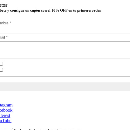
tter
bete y consigue un cupón con el 10% OFF en tu primera orden
lecciona tu boletín
Boletín en español
Boletín en inglés
stagram
cebook
terest
uTube