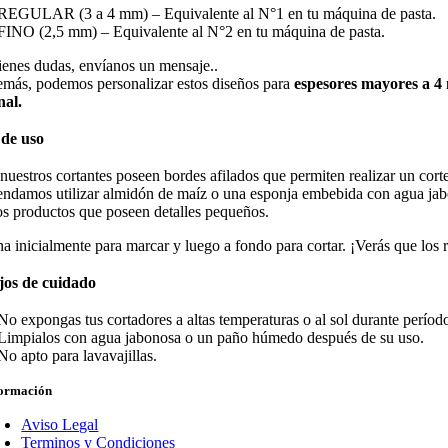
REGULAR (3 a 4 mm) – Equivalente al N°1 en tu máquina de pasta.
FINO (2,5 mm) – Equivalente al N°2 en tu máquina de pasta.
tienes dudas, envíanos un mensaje..
más, podemos personalizar estos diseños para
espesores mayores a 
nal.
de uso
nuestros cortantes poseen bordes afilados que permiten realizar un cort
ndamos utilizar almidón de maíz o una esponja embebida con agua jabono
os productos que poseen detalles pequeños.
na inicialmente para marcar y luego a fondo para cortar. ¡Verás que los 
jos de cuidado
No expongas tus cortadores a altas temperaturas o al sol durante perío
Limpialos con agua jabonosa o un paño húmedo después de su uso.
No apto para lavavajillas.
formación
Aviso Legal
Terminos y Condiciones