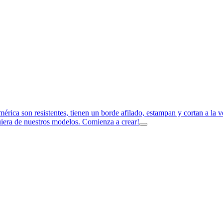
imérica son resistentes, tienen un borde afilado, estampan y cortan a la
uiera de nuestros modelos. Comienza a crear!