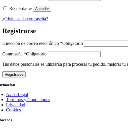
Recuérdame
Acceder
¿Olvidaste la contraseña?
Registrarse
Dirección de correo electrónico
*
Obligatorio
Contraseña
*
Obligatorio
Tus datos personales se utilizarán para procesar tu pedido, mejorar tu 
Registrarse
formación
Aviso Legal
Terminos y Condiciones
Privacidad
Cookies
nócenos