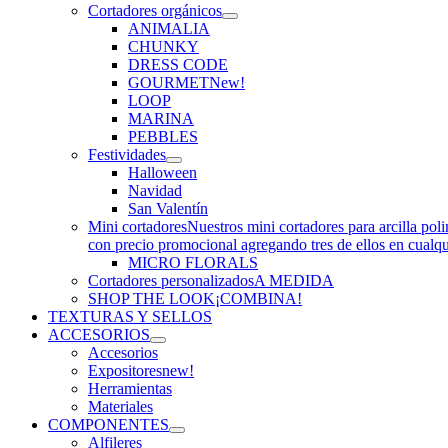
Cortadores orgánicos
ANIMALIA
CHUNKY
DRESS CODE
GOURMET
New!
LOOP
MARINA
PEBBLES
Festividades
Halloween
Navidad
San Valentín
Mini cortadores
Nuestros mini cortadores para arcilla pol
con precio promocional agregando tres de ellos en cualq
MICRO FLORALS
Cortadores personalizados
A MEDIDA
SHOP THE LOOK
¡COMBINA!
TEXTURAS Y SELLOS
ACCESORIOS
Accesorios
Expositores
new!
Herramientas
Materiales
COMPONENTES
Alfileres