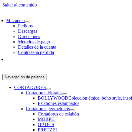
Saltar al contenido
SCRÍBETE Y RECIBE 10% OFF EN TU PRIMER PEDIDO!
ENVÍO GRATIS 
Mi cuenta
Pedidos
Descargas
Direcciones
Métodos de pago
Detalles de la cuenta
Contraseña perdida
Navegación de palanca
CORTADORES
Cortadores Florales
BOLLYWOOD
Colección étnica, boho style, insp
Eslabones estampados
Cortadores geométricos
Cortadores de eslabón
MORPH
OPTICS
PRETZEL