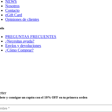
NEWS
Nosotros
Contacto
eGift Card
Opiniones de clientes
uda
PREGUNTAS FRECUENTES
¿Necesitas ayuda?
Envíos y devoluciones
¿Cómo Comprar?
tter
bete y consigue un cupón con el 10% OFF en tu primera orden