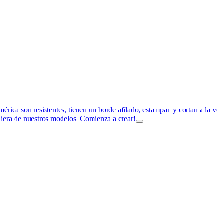
imérica son resistentes, tienen un borde afilado, estampan y cortan a la
uiera de nuestros modelos. Comienza a crear!