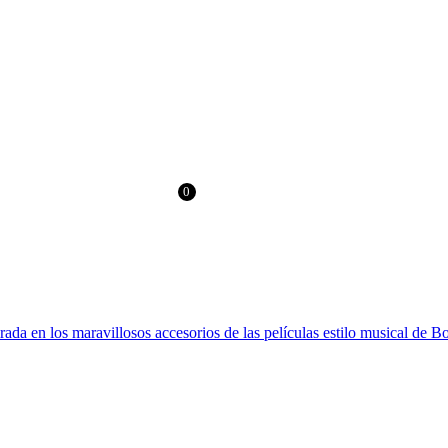
> 60€ EN EUROPA Y 100€ EN RESTO DEL MUNDO
0
0.00
€
irada en los maravillosos accesorios de las películas estilo musical de 