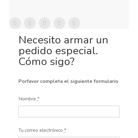
Las
N
opcion
se
puede
elegir
en
la
Necesito armar un
página
de
pedido especial.
produc
Cómo sigo?
Porfavor completa el siguiente formulario
Nombre
*
Tu correo electrónico
*