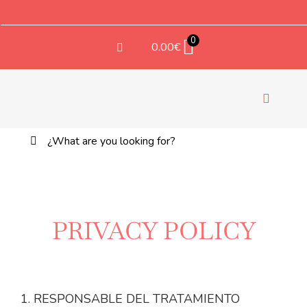
Saltar
al
contenido
0
0.00
€
Toggle
Navigati
Buscar:
TEX
PRIVACY POLICY
1. RESPONSABLE DEL TRATAMIENTO