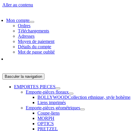
Aller au contenu
VRAISON GRATUITE > 60 € EN EUROPE ET 100 € DANS LE RESTE 
Mon compte
Ordres
Téléchargements
Adresses
Moyen de paiement
Détails du compte
Mot de passe oublié
Basculer la navigation
EMPORTES PIECES
Emporte-pièces floraux
BOLLYWOOD
Collection ethnique, style bohème
Liens imprimés
Emporte-pièces géométriques
Coupe-liens
MORPH
OPTICS
PRETZEL