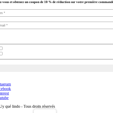
-vous et obtenez un coupon de 10 % de réduction sur votre première command
lectionnez votre newsletter
Bulletin en espagnol
Bulletin en anglais
stagram
cebook
terest
utube
Uy qué lindo - Tous droits réservés