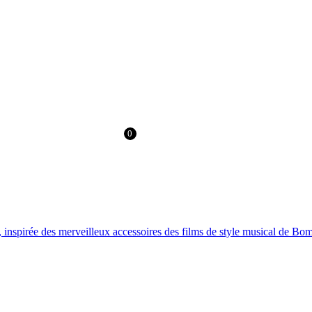
DU MONDE
LIVRAISON GRATUITE > 60 € EN EUROPE ET 100 € DANS 
0
0.00
€
, inspirée des merveilleux accessoires des films de style musical de Bo