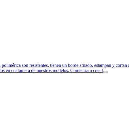
a polimérica son resistentes, tienen un borde afilado, estampan y corta
los en cualquiera de nuestros modelos. Comienza a crear!