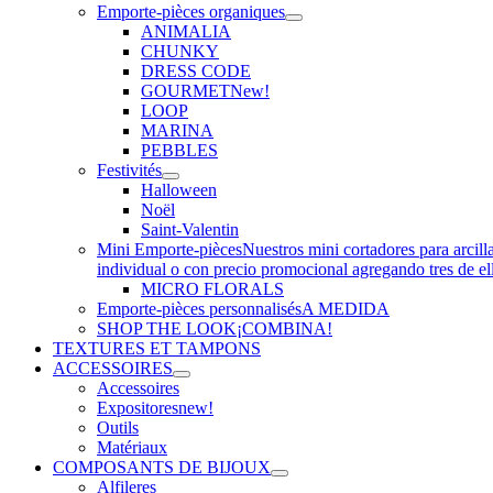
Emporte-pièces organiques
ANIMALIA
CHUNKY
DRESS CODE
GOURMET
New!
LOOP
MARINA
PEBBLES
Festivités
Halloween
Noël
Saint-Valentin
Mini Emporte-pièces
Nuestros mini cortadores para arcill
individual o con precio promocional agregando tres de el
MICRO FLORALS
Emporte-pièces personnalisés
A MEDIDA
SHOP THE LOOK
¡COMBINA!
TEXTURES ET TAMPONS
ACCESSOIRES
Accessoires
Expositores
new!
Outils
Matériaux
COMPOSANTS DE BIJOUX
Alfileres