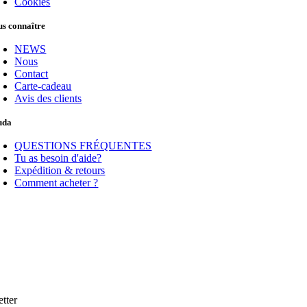
Cookies
s connaître
NEWS
Nous
Contact
Carte-cadeau
Avis des clients
uda
QUESTIONS FRÉQUENTES
Tu as besoin d'aide?
Expédition & retours
Comment acheter ?
tter