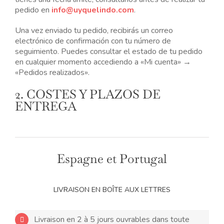
es
NOS BIJOUX
pedido en
info@uyquelindo.com
.
ptions
euvent
Una vez enviado tu pedido, recibirás un correo
tre
LANGUE
electrónico de confirmación con tu número de
hoisies
ur
seguimiento. Puedes consultar el estado de tu pedido
a
en cualquier momento accediendo a «Mi cuenta» →
age
«Pedidos realizados».
u
roduit
2. COSTES Y PLAZOS DE
ENTREGA
Espagne et Portugal
LIVRAISON EN BOÎTE AUX LETTRES
Livraison en 2 à 5 jours ouvrables dans toute