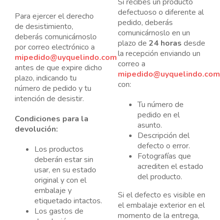
Si recibes un producto
defectuoso o diferente al
Para ejercer el derecho
pedido, deberás
de desistimiento,
comunicárnoslo en un
deberás comunicárnoslo
plazo de
24 horas
desde
por correo electrónico a
la recepción enviando un
mipedido@uyquelindo.com
correo a
antes de que expire dicho
mipedido@uyquelindo.com
plazo, indicando tu
con:
número de pedido y tu
intención de desistir.
Tu número de
pedido en el
Condiciones para la
asunto.
devolución:
Descripción del
defecto o error.
Los productos
Fotografías que
deberán estar sin
acrediten el estado
usar, en su estado
del producto.
original y con el
embalaje y
Si el defecto es visible en
etiquetado intactos.
el embalaje exterior en el
Los gastos de
momento de la entrega,