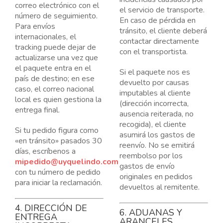
correo electrónico con el
el servicio de transporte.
número de seguimiento.
En caso de pérdida en
Para envíos
tránsito, el cliente deberá
internacionales, el
contactar directamente
tracking puede dejar de
con el transportista.
actualizarse una vez que
el paquete entra en el
Si el paquete nos es
país de destino; en ese
devuelto por causas
caso, el correo nacional
imputables al cliente
local es quien gestiona la
(dirección incorrecta,
entrega final.
ausencia reiterada, no
recogida), el cliente
Si tu pedido figura como
asumirá los gastos de
«en tránsito» pasados 30
reenvío. No se emitirá
días, escríbenos a
reembolso por los
mipedido@uyquelindo.com
gastos de envío
con tu número de pedido
originales en pedidos
para iniciar la reclamación.
devueltos al remitente.
4. DIRECCIÓN DE
6. ADUANAS Y
ENTREGA
ARANCELES