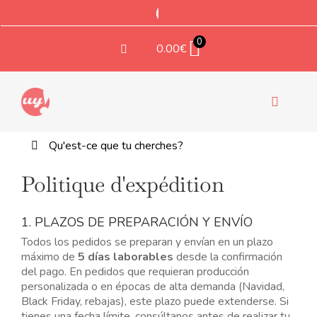
Aller
au
contenu
0
0.00
€
Bascule
la
Rechercher:
EMPORTES PIECES
navigati
Politique d'expédition
TEXTURES ET TAMPONS
1. PLAZOS DE PREPARACIÓN Y ENVÍO
ACCESSOIRES
Coupeur et gaufreuse
Todos los pedidos se preparan y envían en un plazo
géométrique avec forme
máximo de
5 días laborables
desde la confirmación
Ce
d'anneau, Optique No. 04B
del pago. En pedidos que requieran producción
roduit
COMPOSANTS DE BIJOUX
9.00
€
personalizada o en épocas de alta demanda (Navidad,
+
AJOUTER
lusieurs
Black Friday, rebajas), este plazo puede extenderse. Si
ariantes.
tienes una fecha límite, consúltanos antes de realizar tu