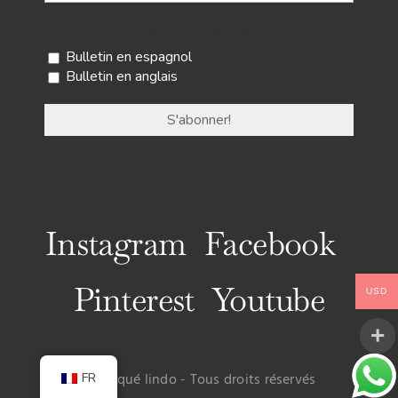
Sélectionnez votre newsletter
Bulletin en espagnol
Bulletin en anglais
Instagram
Facebook
Pinterest
Youtube
USD
FR
© Uy qué lindo - Tous droits réservés