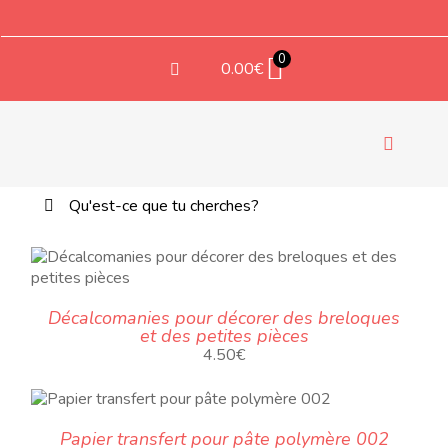
Aller
au
contenu
0
0.00
€
Bascule
la
Rechercher:
EM
navigati
TEXT
Décalcomanies pour décorer des breloques
et des petites pièces
4.50
€
COMP
Papier transfert pour pâte polymère 002