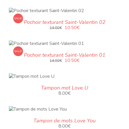
prix
prix
initial
actuel
était :
est :
14.00€.
10.50€.
SALE!
Pochoir texturant Saint-Valentin 02
Le
Le
10.50
€
14.00
€
prix
prix
initial
actuel
était :
est :
14.00€.
10.50€.
SALE!
Pochoir texturant Saint-Valentin 01
Le
Le
10.50
€
14.00
€
prix
prix
initial
actuel
était :
est :
14.00€.
10.50€.
Tampon mot Love U
8.00
€
Tampon de mots Love You
8.00
€