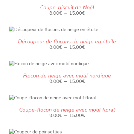
4.00€
DUIT
Coupe-biscuit de Noël
à
Plage
8.00
€
–
15.00
€
14.00€
SIEURS
de
IANTES.
prix :
8.00€
DUIT
IONS
à
Découpeur de flocons de neige en étoile
VENT
15.00€
Plage
8.00
€
–
15.00
€
SIEURS
E
de
IANTES.
ISIES
prix :
E
8.00€
IONS
RODUIT
à
VENT
Flocon de neige avec motif nordique
E
15.00€
E
Plage
8.00
€
–
15.00
€
LUSIEURS
ISIES
de
ARIANTES.
DUIT
prix :
ES
8.00€
PTIONS
ODUIT
à
E
EUVENT
Coupe-flocon de neige avec motif floral
15.00€
TRE
Plage
8.00
€
–
15.00
€
USIEURS
DUIT
HOISIES
de
IANTES.
UR
prix :
S