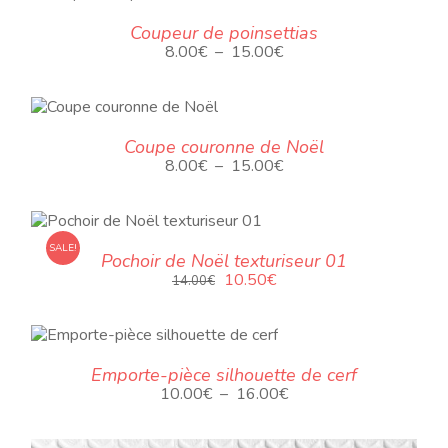
8.00€
A
TIONS
DUIT
à
AGE
UVENT
Coupeur de poinsettias
15.00€
U
RE
Plage
8.00
€
–
15.00
€
SIEURS
RODUIT
ISIES
de
ANTES.
R
prix :
S
8.00€
IONS
UIT
à
GE
Coupe couronne de Noël
VENT
15.00€
Plage
8.00
€
–
15.00
€
E
IEURS
ODUIT
de
SIES
ANTES.
prix :
8.00€
ONS
à
SALE!
Pochoir de Noël texturiseur 01
E
ENT
15.00€
Le
Le
10.50
€
14.00
€
prix
prix
DUIT
SIES
initial
actuel
S
était :
est :
14.00€.
10.50€.
Emporte-pièce silhouette de cerf
Plage
10.00
€
–
16.00
€
de
UIT
prix :