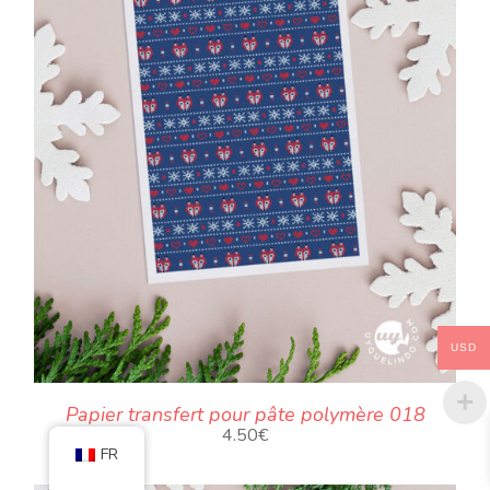
USD
Papier transfert pour pâte polymère 018
4.50
€
FR