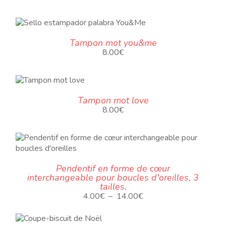
Tampon mot you&me
8.00
€
U
Tampon mot love
8.00
€
Pendentif en forme de cœur
RS
interchangeable pour boucles d'oreilles, 3
S.
tailles.
Plage
4.00
€
–
14.00
€
de
ES
prix :