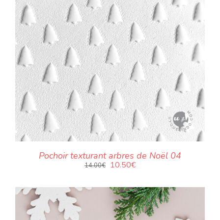
Pochoir texturant arbres de Noël 04
Le
Le
10.50
€
14.00
€
prix
prix
initial
actuel
était :
est :
14.00€.
10.50€.