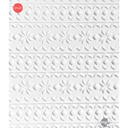
10.00€
à
SALE!
16.00€