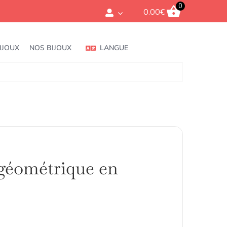
0
0.00
€
IJOUX
NOS BIJOUX
LANGUE
géométrique en
rice
ange:
.00€