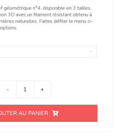
hrough
f géométrique n°4, disponible en 3 tailles,
6.00€
sion 3D avec un filament résistant obtenu à
mières naturelles. Faites défiler le menu ci-
 options.

quantité
de
Cortador
OUTER AU PANIER
de
eslabón
con
relieve