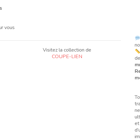
s
ur vous
no
Visitez la collection de
COUPE-LIEN
de
m
Re
me
To
tr
ne
ul
et
d’
im