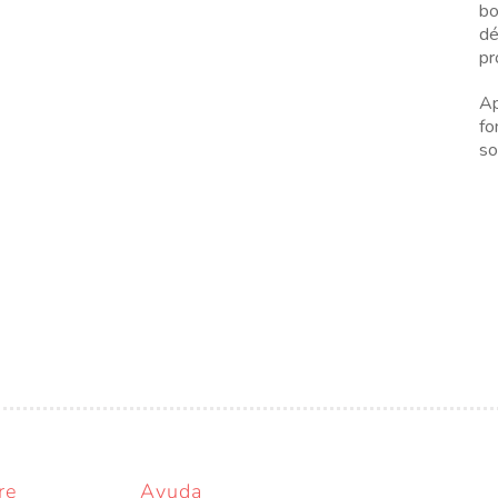
bo
dé
pr
Ap
fo
so
re
Ayuda