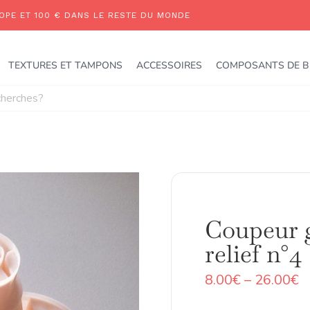
TEXTURES ET TAMPONS
ACCESSOIRES
COMPOSANTS DE B
Coupeur 
relief n°4
P
8.00
€
–
26.00
€
r
8