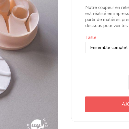
t
Notre coupeur en relie
2
est réalisé en impres
partir de matières pre
dessous pour voir les
Taille
AJ