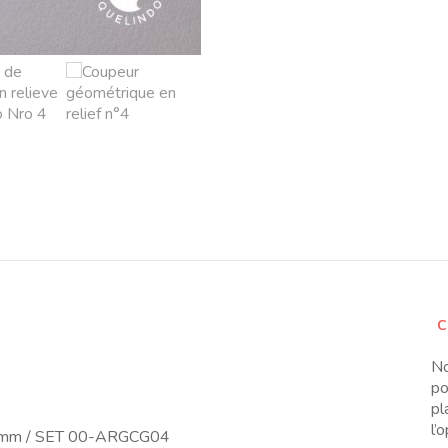
C
No
po
pl
l’
0mm / SET 00-ARGCG04