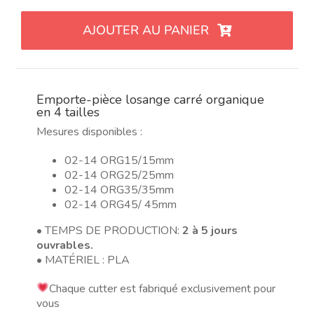
de
Cortador
AJOUTER AU PANIER
orgánico
con
forma
de
Emporte-pièce losange carré organique
rombo
en 4 tailles
cuadrado
Mesures disponibles :
en
4
02-14 ORG15/15mm
tamaños
02-14 ORG25/25mm
02-14 ORG35/35mm
02-14 ORG45/ 45mm
• TEMPS DE PRODUCTION:
2 à 5 jours
ouvrables.
• MATÉRIEL : PLA
Chaque cutter est fabriqué exclusivement pour
vous