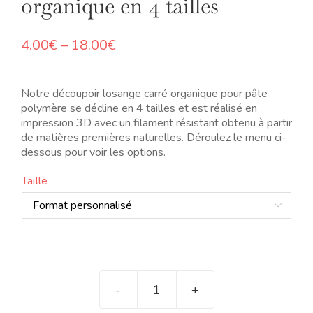
organique en 4 tailles
Price
4.00
€
–
18.00
€
range:
4.00€
through
Notre découpoir losange carré organique pour pâte
18.00€
polymère se décline en 4 tailles et est réalisé en
impression 3D avec un filament résistant obtenu à partir
de matières premières naturelles. Déroulez le menu ci-
dessous pour voir les options.
Taille

quantité