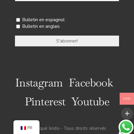
Sélectionnez votre newsletter
Bulletin en espagnol
Bulletin en anglais
Instagram
Facebook
Pinterest
Youtube
USD
© Uy qué lindo - Tous droits réservés
FR