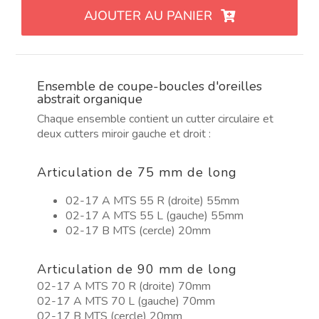
Set
AJOUTER AU PANIER
de
cortadores
para
pendientes
Ensemble de coupe-boucles d'oreilles
orgánicos
abstrait organique
abstractos
Chaque ensemble contient un cutter circulaire et
deux cutters miroir gauche et droit :
Articulation de 75 mm de long
02-17 A MTS 55 R (droite) 55mm
02-17 A MTS 55 L (gauche) 55mm
02-17 B MTS (cercle) 20mm
Articulation de 90 mm de long
02-17 A MTS 70 R (droite) 70mm
02-17 A MTS 70 L (gauche) 70mm
02-17 B MTS (cercle) 20mm