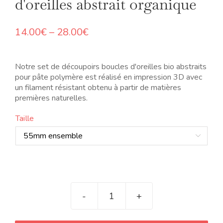
d'oreilles abstrait organique
Price
14.00
€
–
28.00
€
range:
14.00€
through
Notre set de découpoirs boucles d'oreilles bio abstraits
28.00€
pour pâte polymère est réalisé en impression 3D avec
un filament résistant obtenu à partir de matières
premières naturelles.
Taille

quantité
de