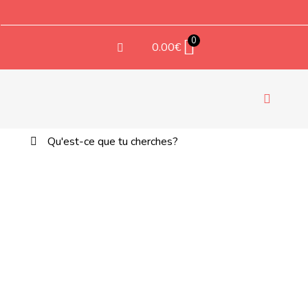
Aller
au
contenu
0
0.00
€
Bascule
la
Rechercher:
EM
navigati
TEXT
COMP