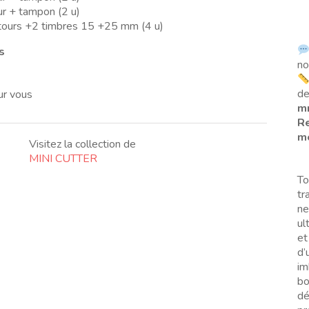
 + tampon (2 u)
urs +2 timbres 15 +25 mm (4 u)
s
no
de
ur vous
m
Re
me
Visitez la collection de
MINI CUTTER
To
tr
ne
ul
et
d’
im
bo
dé