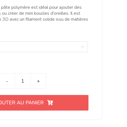
hrough
r pâte polymère est idéal pour ajouter des
5.00€
 ou créer de mini boucles d'oreilles. Il est
n 3D avec un filament solide issu de matières

quantité
de
Mini
OUTER AU PANIER
cortador
eslabones
cruzados