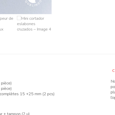
C
No
pièce)
po
pièce)
pl
complètes 15 +25 mm (2 pcs)
l’
 + tampon (2 u)