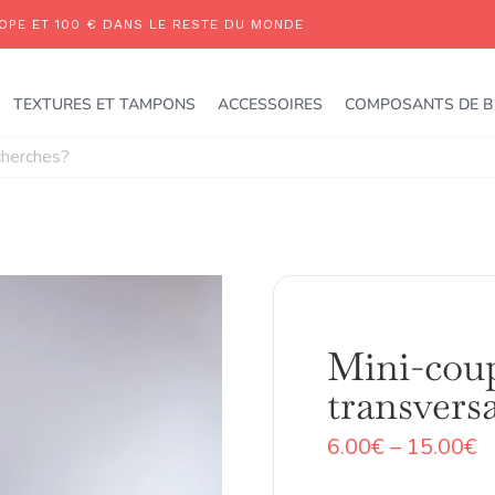
TEXTURES ET TAMPONS
ACCESSOIRES
COMPOSANTS DE B
Mini-coup
transvers
P
6.00
€
–
15.00
€
r
6