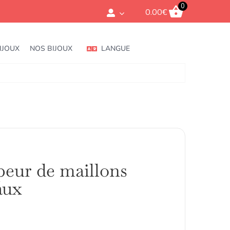
0
0.00
€
IJOUX
NOS BIJOUX
LANGUE
eur de maillons
aux
rice
ange:
.00€