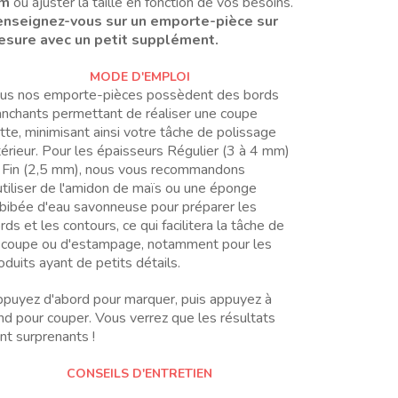
m
ou ajuster la taille en fonction de vos besoins.
nseignez-vous sur un emporte-pièce sur
sure avec un petit supplément.
MODE D'EMPLOI
us nos emporte-pièces possèdent des bords
anchants permettant de réaliser une coupe
tte, minimisant ainsi votre tâche de polissage
térieur. Pour les épaisseurs Régulier (3 à 4 mm)
 Fin (2,5 mm), nous vous recommandons
utiliser de l'amidon de maïs ou une éponge
bibée d'eau savonneuse pour préparer les
rds et les contours, ce qui facilitera la tâche de
coupe ou d'estampage, notamment pour les
oduits ayant de petits détails.
puyez d'abord pour marquer, puis appuyez à
nd pour couper. Vous verrez que les résultats
nt surprenants !
CONSEILS D'ENTRETIEN