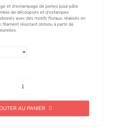
6.00€
ge et d'estampage de perles pour pâte
à
mble de découpoirs et d'estampes
28.00€
donnés avec des motifs floraux, réalisés en
 filament résistant obtenu à partir de
turelles.
quantité
de
Set
OUTER AU PANIER
de
corte
y