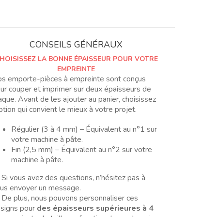
estampa
para
abalorio
de
CONSEILS GÉNÉRAUX
gota
HOISISSEZ LA BONNE ÉPAISSEUR POUR VOTRE
01
EMPREINTE
s emporte-pièces à empreinte sont conçus
ur couper et imprimer sur deux épaisseurs de
aque. Avant de les ajouter au panier, choisissez
option qui convient le mieux à votre projet.
Régulier (3 à 4 mm) – Équivalent au n°1 sur
votre machine à pâte.
Fin (2,5 mm) – Équivalent au n°2 sur votre
machine à pâte.
 Si vous avez des questions, n’hésitez pas à
us envoyer un message.
 De plus, nous pouvons personnaliser ces
signs pour
des épaisseurs supérieures à 4