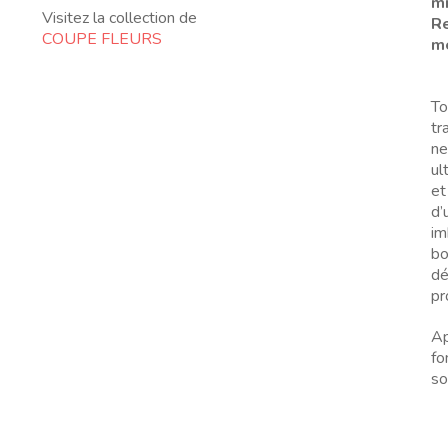
m
Visitez la collection de
Re
COUPE FLEURS
me
To
tr
ne
ul
et
d’
im
bo
dé
pr
Ap
fo
so