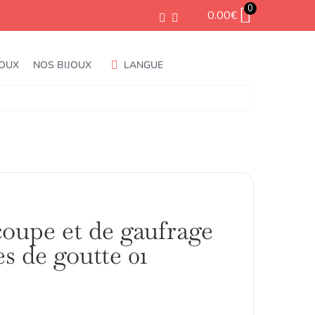
0
0.00
€
JOUX
NOS BIJOUX
LANGUE
coupe et de gaufrage
s de goutte 01
Plage
de
prix :