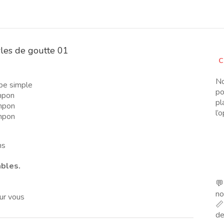
les de goutte 01
C
No
pe simple
po
mpon
pl
mpon
l’
mpon
ns
ables.
💬
no
ur vous
📏
de