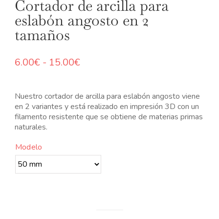
Cortador de arcilla para
N
eslabón angosto en 2
tamaños
Rango
6.00
€
-
15.00
€
de
precios:
desde
Nuestro cortador de arcilla para eslabón angosto viene
6.00€
en 2 variantes y está realizado en impresión 3D con un
hasta
filamento resistente que se obtiene de materias primas
15.00€
naturales.
Modelo