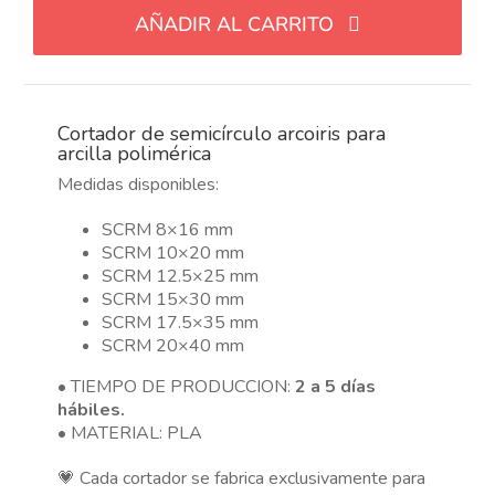
semicírculo
AÑADIR AL CARRITO
arcoiris
para
arcilla
polimérica,
Cortador de semicírculo arcoiris para
en
arcilla polimérica
6
Medidas disponibles:
tamaños
cantidad
SCRM 8×16 mm
SCRM 10×20 mm
SCRM 12.5×25 mm
SCRM 15×30 mm
SCRM 17.5×35 mm
SCRM 20×40 mm
• TIEMPO DE PRODUCCION:
2 a 5 días
hábiles.
• MATERIAL: PLA
💗 Cada cortador se fabrica exclusivamente para