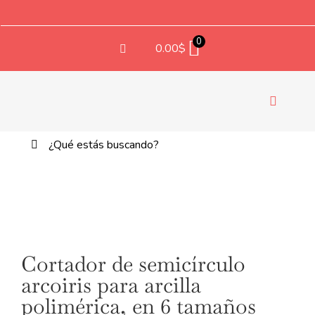
Saltar
al
contenido
0
0.00
$
Navegac
de
Buscar:
palanca
TE
Cortador de semicírculo
arcoiris para arcilla
polimérica, en 6 tamaños