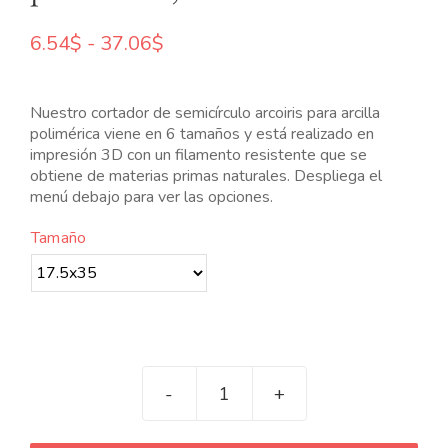
N
Rango
6.54
$
-
37.06
$
de
precios:
desde
Nuestro cortador de semicírculo arcoiris para arcilla
6.54$
polimérica viene en 6 tamaños y está realizado en
hasta
impresión 3D con un filamento resistente que se
37.06$
obtiene de materias primas naturales. Despliega el
menú debajo para ver las opciones.
Tamaño
Cortador
de