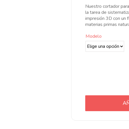
d
Nuestro cortador para r
6
la tarea de sistematiz
h
impresión 3D con un f
1
materias primas natur
Modelo
AÑ