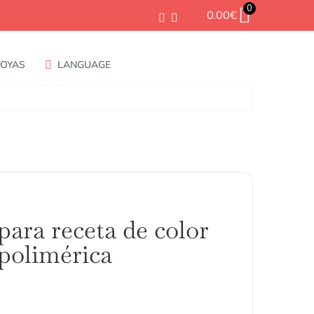
0
0.00
€
JOYAS
LANGUAGE
para receta de color
 polimérica
ango
e
ecios: