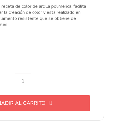
esde
eceta de color de arcilla polimérica, facilita
.00€
ar la creación de color y está realizado en
asta
ilamento resistente que se obtiene de
2.00€
ales.
Cortador
para
receta
ADIR AL CARRITO
de
color
de
arcilla