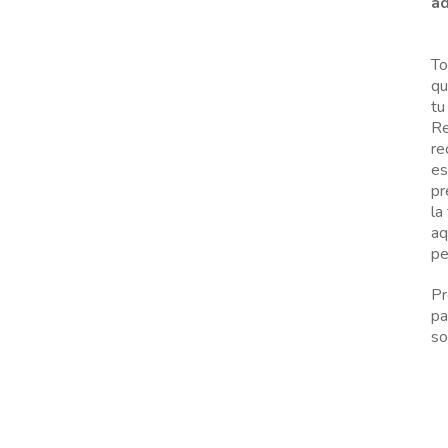
ad
To
qu
tu
Re
re
es
pr
la
aq
pe
Pr
pa
so