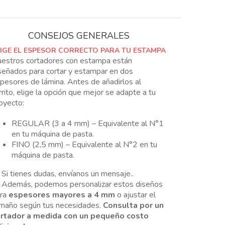
polimérica
cantidad
CONSEJOS GENERALES
LIGE EL ESPESOR CORRECTO PARA TU ESTAMPA
estros cortadores con estampa están
señados para cortar y estampar en dos
pesores de lámina. Antes de añadirlos al
rrito, elige la opción que mejor se adapte a tu
oyecto:
REGULAR (3 a 4 mm) – Equivalente al N°1
en tu máquina de pasta.
FINO (2,5 mm) – Equivalente al N°2 en tu
máquina de pasta.
 Si tienes dudas, envíanos un mensaje..
 Además, podemos personalizar estos diseños
ara
espesores mayores a 4 mm
o ajustar el
maño según tus necesidades.
Consulta por un
rtador a medida con un pequeño costo