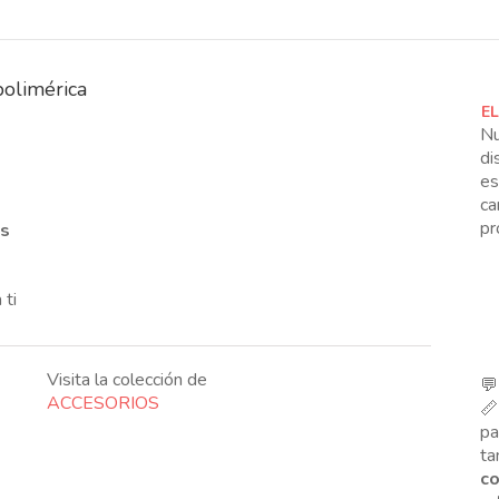
polimérica
E
Nu
di
es
ca
pr
es
 ti
Visita la colección de
💬
ACCESORIOS
📏
p
ta
co