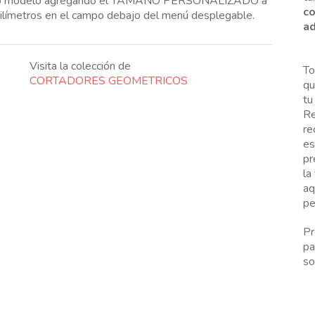
mismo modelo agregando el TAMAÑO PERSONALIZADO a
co
milímetros en el campo debajo del menú desplegable.
ad
Visita la colección de
To
CORTADORES GEOMETRICOS
qu
tu
Re
re
es
pr
la
aq
pe
Pr
pa
so