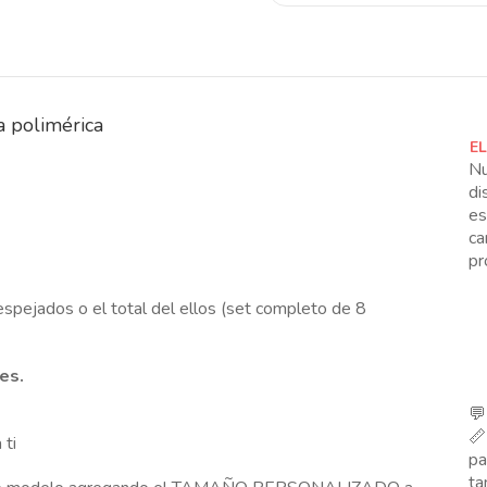
a polimérica
E
Nu
di
es
ca
pr
spejados o el total del ellos (set completo de 8
les.
💬
📏
 ti
p
ta