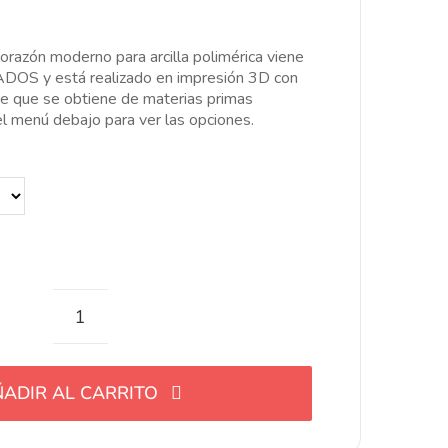
e
ecios:
esde
orazón moderno para arcilla polimérica viene
.00€
DOS y está realizado en impresión 3D con
asta
te que se obtiene de materias primas
2.00€
el menú debajo para ver las opciones.
Cortante
de
corazón
ADIR AL CARRITO
moderno
para
arcilla