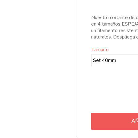
d
pr
d
Nuestro cortante de c
4
en 4 tamaños ESPEJA
h
un filamento resisten
3
naturales. Despliega 
Tamaño
AÑ