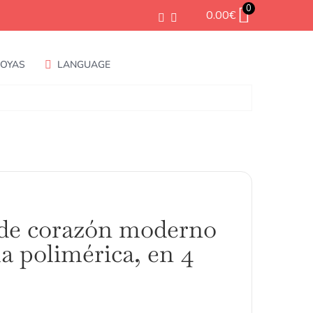
0
0.00
€
JOYAS
LANGUAGE
 de corazón moderno
la polimérica, en 4
ango