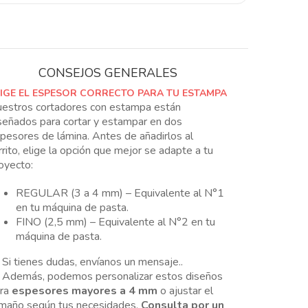
polimérica,
en
4
tamaños
CONSEJOS GENERALES
cantidad
LIGE EL ESPESOR CORRECTO PARA TU ESTAMPA
estros cortadores con estampa están
señados para cortar y estampar en dos
pesores de lámina. Antes de añadirlos al
rrito, elige la opción que mejor se adapte a tu
oyecto:
REGULAR (3 a 4 mm) – Equivalente al N°1
en tu máquina de pasta.
FINO (2,5 mm) – Equivalente al N°2 en tu
máquina de pasta.
 Si tienes dudas, envíanos un mensaje..
 Además, podemos personalizar estos diseños
ara
espesores mayores a 4 mm
o ajustar el
maño según tus necesidades.
Consulta por un