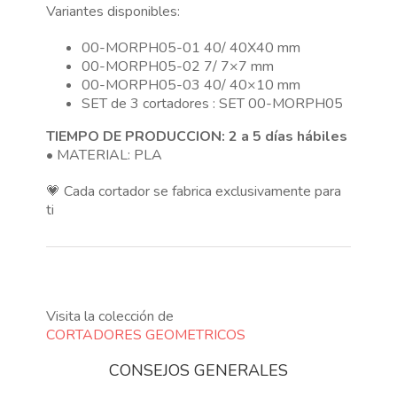
Variantes disponibles:
05
cantidad
00-MORPH05-01 40/ 40X40 mm
00-MORPH05-02 7/ 7×7 mm
00-MORPH05-03 40/ 40×10 mm
SET de 3 cortadores : SET 00-MORPH05
TIEMPO DE PRODUCCION: 2 a 5 días hábiles
• MATERIAL: PLA
💗 Cada cortador se fabrica exclusivamente para
ti
Visita la colección de
CORTADORES GEOMETRICOS
CONSEJOS GENERALES