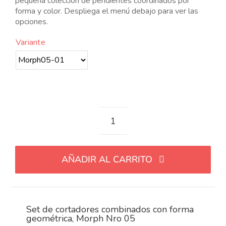
pequeña colección de pendientes coordinados por
14.00€
forma y color. Despliega el menú debajo para ver las
opciones.
Variante
Set
de
cortadores
AÑADIR AL CARRITO
combinados
con
forma
geométrica,
Set de cortadores combinados con forma
Morph
geométrica, Morph Nro 05
Nro