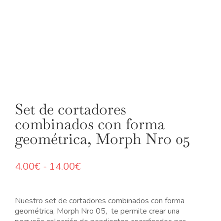
N
Set de cortadores
combinados con forma
geométrica, Morph Nro 05
Rango
4.00
€
-
14.00
€
de
precios:
desde
Nuestro set de cortadores combinados con forma
4.00€
geométrica, Morph Nro 05, te permite crear una
hasta