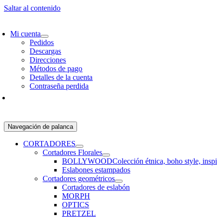
Saltar al contenido
SCRÍBETE Y RECIBE 10% OFF EN TU PRIMER PEDIDO!
ENVÍO GRATIS 
Mi cuenta
Pedidos
Descargas
Direcciones
Métodos de pago
Detalles de la cuenta
Contraseña perdida
Navegación de palanca
CORTADORES
Cortadores Florales
BOLLYWOOD
Colección étnica, boho style, insp
Eslabones estampados
Cortadores geométricos
Cortadores de eslabón
MORPH
OPTICS
PRETZEL