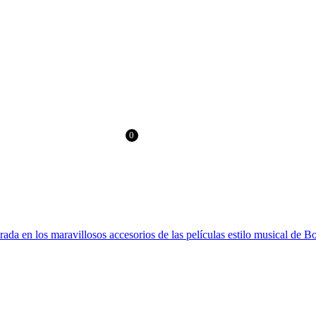
> 60€ EN EUROPA Y 100€ EN RESTO DEL MUNDO
0
0.00
$
irada en los maravillosos accesorios de las películas estilo musical de 