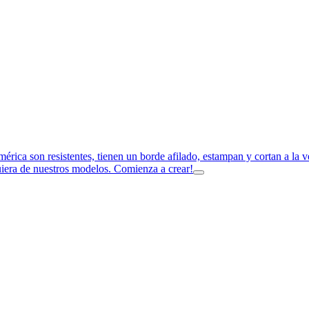
imérica son resistentes, tienen un borde afilado, estampan y cortan a la
uiera de nuestros modelos. Comienza a crear!