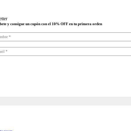
tter
bete y consigue un cupón con el 10% OFF en tu primera orden
lecciona tu boletín
Boletín en español
Boletín en inglés