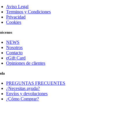
Aviso Legal
Terminos y Condiciones
Privacidad
Cookies
nócenos
NEWS
Nosotros
Contacto
eGift Card
Opiniones de clientes
uda
PREGUNTAS FRECUENTES
¿Necesitas ayuda?
Envíos y devoluciones
¿Cómo Comprar?