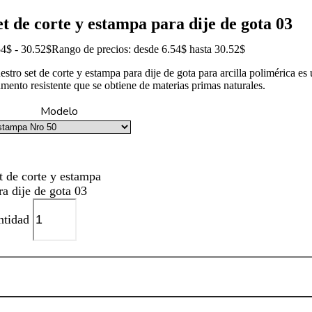
et de corte y estampa para dije de gota 03
54
$
-
30.52
$
Rango de precios: desde 6.54$ hasta 30.52$
estro set de corte y estampa para dije de gota para arcilla polimérica e
amento resistente que se obtiene de materias primas naturales.
Modelo
t de corte y estampa
ra dije de gota 03
ntidad