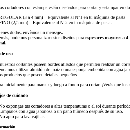
os cortadores con estampa están diseñados para cortar y estampar en dos 
REGULAR (3 a 4 mm) – Equivalente al N°1 en tu máquina de pasta.
FINO (2,5 mm) – Equivalente al N°2 en tu máquina de pasta.
tienes dudas, envíanos un mensaje..
más, podemos personalizar estos diseños para
espesores mayores a 
nal.
de uso
nuestros cortantes poseen bordes afilados que permiten realizar un cort
ndamos utilizar almidón de maíz o una esponja embebida con agua jabono
os productos que poseen detalles pequeños.
na inicialmente para marcar y luego a fondo para cortar. ¡Verás que los 
jos de cuidado
No expongas tus cortadores a altas temperaturas o al sol durante perío
Limpialos con agua jabonosa o un paño húmedo después de su uso.
No apto para lavavajillas.
formación