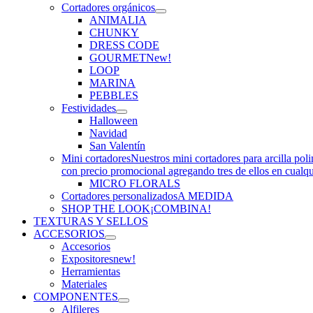
Cortadores orgánicos
ANIMALIA
CHUNKY
DRESS CODE
GOURMET
New!
LOOP
MARINA
PEBBLES
Festividades
Halloween
Navidad
San Valentín
Mini cortadores
Nuestros mini cortadores para arcilla pol
con precio promocional agregando tres de ellos en cualq
MICRO FLORALS
Cortadores personalizados
A MEDIDA
SHOP THE LOOK
¡COMBINA!
TEXTURAS Y SELLOS
ACCESORIOS
Accesorios
Expositores
new!
Herramientas
Materiales
COMPONENTES
Alfileres