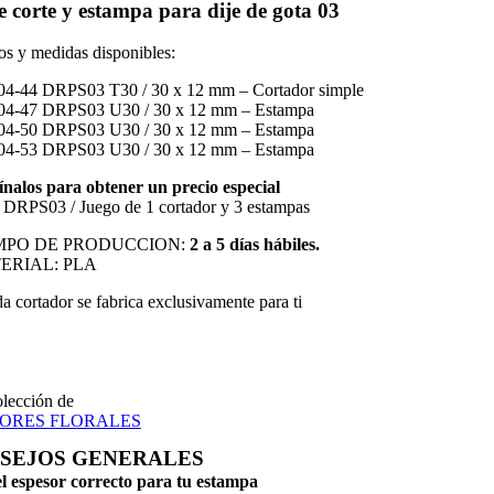
e corte y estampa para dije de gota 03
s y medidas disponibles:
04-44 DRPS03 T30 / 30 x 12 mm – Cortador simple
04-47 DRPS03 U30 / 30 x 12 mm – Estampa
04-50 DRPS03 U30 / 30 x 12 mm – Estampa
04-53 DRPS03 U30 / 30 x 12 mm – Estampa
alos para obtener un precio especial
DRPS03 / Juego de 1 cortador y 3 estampas
EMPO DE PRODUCCION:
2 a 5 días hábiles.
TERIAL: PLA
a cortador se fabrica exclusivamente para ti
olección de
ORES FLORALES
SEJOS GENERALES
el espesor correcto para tu estampa