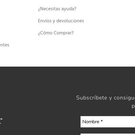
¿Necesitas ayuda?
Envíos y devoluciones
¿Cómo Comprar?
entes
Subscríbete y consig
p
r