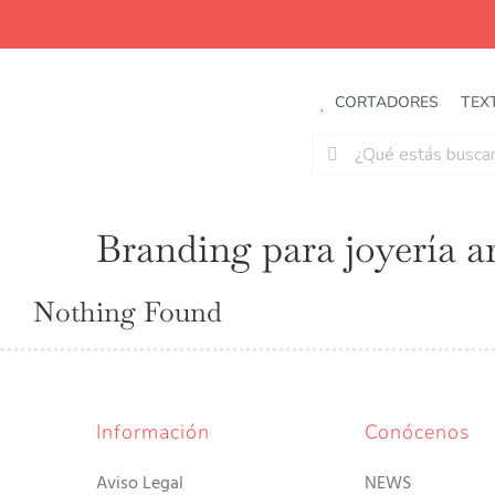
Saltar
al
contenido
CORTADORES
TEX
Buscar:
Branding para joyería a
Nothing Found
Información
Conócenos
Aviso Legal
NEWS