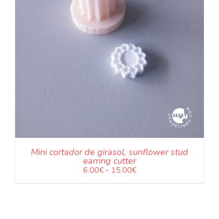
Las
NUESTRAS JOYAS
opcion
se
puede
elegir
LANGUAGE
en
la
.
página
de
produc
Mini cortador de girasol, sunflower stud
earring cutter
Rango
6.00
€
-
15.00
€
de
precios:
desde
6.00€