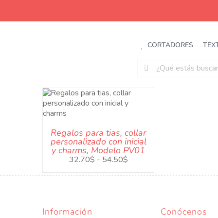
Saltar
al
contenido
CORTADORES
TEX
Buscar:
ESTE
IONES
/
PRODUCTO
IDA
TIENE
MÚLTIPLES
Regalos para tias, collar
personalizado con inicial
VARIANTES.
y charms, Modelo PV01
LAS
Rango
32.70
$
-
54.50
$
OPCIONES
de
SE
precios:
PUEDEN
desde
ELEGIR
32.70$
EN
hasta
Información
Conócenos
LA