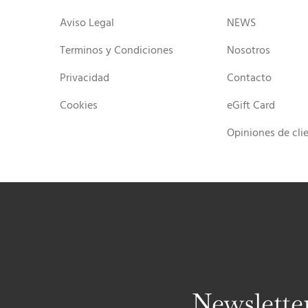
54.50$
PÁGINA
Aviso Legal
NEWS
DE
PRODUCTO
Terminos y Condiciones
Nosotros
Privacidad
Contacto
Cookies
eGift Card
Opiniones de cli
Newslette