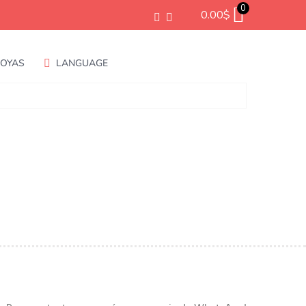
0
0.00
$
JOYAS
LANGUAGE