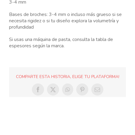
3-4 mm
NUESTRAS JOYAS
Las
opcion
Bases de broches: 3-4 mm o incluso más grueso si se
se
necesita rigidez o si tu diseño explora la volumetría y
puede
LANGUAGE
elegir
profundidad
en
la
Si usas una máquina de pasta, consulta la tabla de
página
espesores según la marca.
de
produc
COMPARTE ESTA HISTORIA, ELIGE TU PLATAFORMA!
Facebook
X
WhatsApp
Pinterest
Correo
electrónico