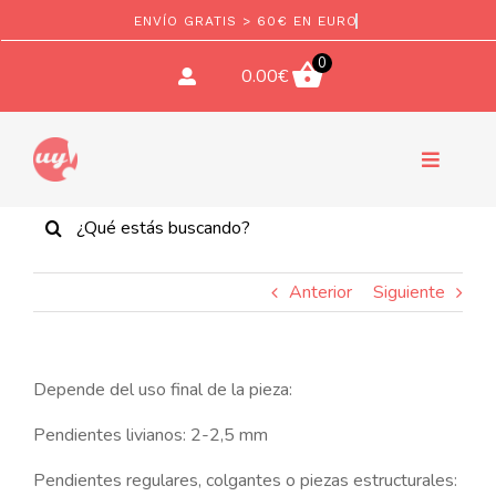
Saltar
al
contenido
0
0.00
€
Navegac
de
Buscar:
CORTADORES
palanca
TEXTURAS Y SELLOS
Anterior
Siguiente
Cortador de eslabón en forma de
corazón, modelos Nro 12, 13 y
ACCESORIOS
13B
Depende del uso final de la pieza:
6.00
€
Este
+
AGREGAR
produc
Pendientes livianos: 2-2,5 mm
COMPONENTES
tiene
múltipl
Pendientes regulares, colgantes o piezas estructurales:
variant