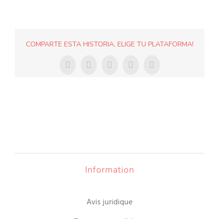
COMPARTE ESTA HISTORIA, ELIGE TU PLATAFORMA!
Facebook
X
Whatsapp
pinterest
E-
mail
Information
Avis juridique