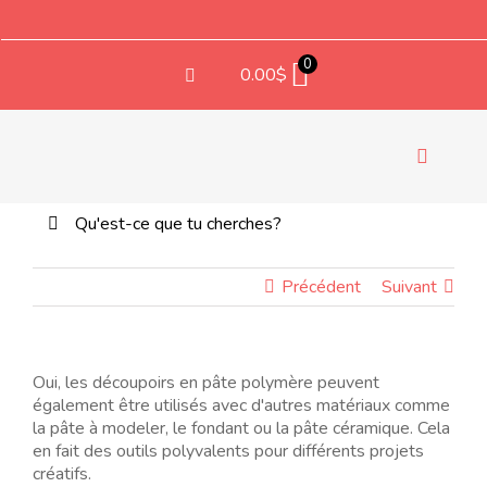
Aller
au
contenu
0
0.00
$
Bascule
la
Rechercher:
EM
navigati
Précédent
Suivant
TEXT
Oui, les découpoirs en pâte polymère peuvent
également être utilisés avec d'autres matériaux comme
la pâte à modeler, le fondant ou la pâte céramique. Cela
COMP
en fait des outils polyvalents pour différents projets
créatifs.