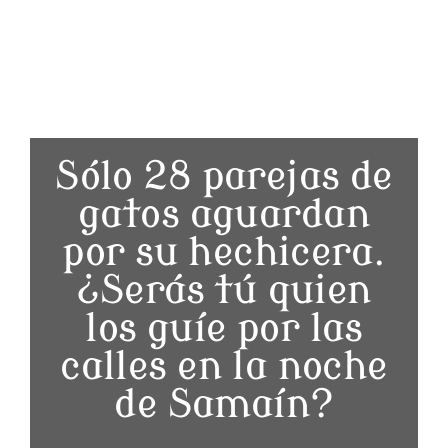
Sólo 28 parejas de
gatos aguardan
por su hechicera.
¿Serás tú quien
los guíe por las
calles en la noche
de Samaín?