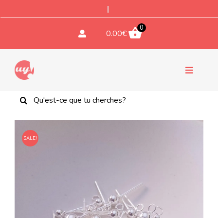
Aller
au
contenu
0
0.00
€
Bascule
la
Rechercher:
EMPORTES PIECES
navigati
TEXTURES ET TAMPONS
SALE!
Coupe-fleurs miniatures à 6
ACCESSOIRES
pétales
-
Dúo 25 mm
10.00
€
+
AJOUTER
COMPOSANTS DE BIJOUX