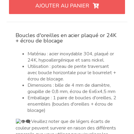
Pendientes
AJOUTER AU PANIER
de
bola
de
acero
Boucles d'oreilles en acier plaqué or 24K
4mm
+ écrou de blocage
chapado
en
Matériau : acier inoxydable 304, plaqué or
oro
24K, hypoallergénique et sans nickel.
24K
Utilisation : poteau de pente traversant
+
avec boucle horizontale pour le bourrelet +
écrou de blocage.
Tuerca
Dimensions : bille de 4 mm de diamètre,
de
goupille de 0,8 mm, écrou de 6x6x4,5 mm
cierre
Emballage : 1 paire de boucles d'oreilles, 2
ensembles (boucles d'oreilles + écrou de
blocage)
Veuillez noter que de légers écarts de
couleur peuvent survenir en raison des différents