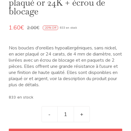
plaqué or 24K + écrou de
blocage
1.60
€
2.00
€
20% Off
833 en stock
Original
Current
price
price
was:
is:
Nos boucles d'oreilles hypoallergéniques, sans nickel,
2.00€.
1.60€.
en acier plaqué or 24 carats, de 4 mm de diamètre, sont
livrées avec un écrou de blocage et en paquets de 2
pièces. Elles offrent une grande résistance à l'usure et
une finition de haute qualité. Elles sont disponibles en
plaqué or et argent, voir la description du produit pour
plus de détails.
833 en stock
quantité
de