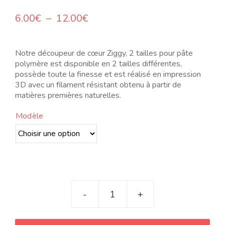
Plage
6.00
€
–
12.00
€
de
prix :
6.00€
Notre découpeur de cœur Ziggy, 2 tailles pour pâte
à
polymère est disponible en 2 tailles différentes,
12.00€
possède toute la finesse et est réalisé en impression
3D avec un filament résistant obtenu à partir de
matières premières naturelles.
Modèle
quantité
de
Cortador