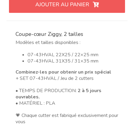
AJOUTER AU PANIER
de
corazón
Ziggy,
2
Coupe-cœur Ziggy, 2 tailles
tamaños
Modèles et tailles disponibles :
07-43HVAL 22X25 / 22×25 mm
07-43HVAL 31X35 / 31×35 mm
Combinez-les pour obtenir un prix spécial
+ SET 07-43HVAL / Jeu de 2 cutters
• TEMPS DE PRODUCTION:
2 à 5 jours
ouvrables.
• MATÉRIEL : PLA
💗 Chaque cutter est fabriqué exclusivement pour
vous