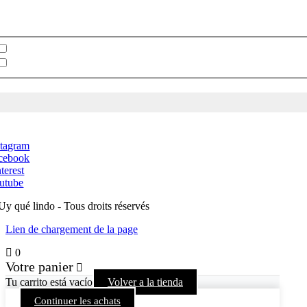
lectionnez votre newsletter
Bulletin en espagnol
Bulletin en anglais
stagram
cebook
terest
utube
Uy qué lindo - Tous droits réservés
Lien de chargement de la page
0
Votre panier
Tu carrito está vacío
Volver a la tienda
Continuer les achats