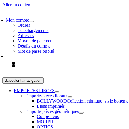
Aller au contenu
VRAISON GRATUITE > 60 € EN EUROPE ET 100 € DANS LE RESTE 
Mon compte
Ordres
Téléchargements
Adresses
Moyen de paiement
Détails du compte
Mot de passe oublié
0.00
$
0
Basculer la navigation
EMPORTES PIECES
Emporte-pièces floraux
BOLLYWOOD
Collection ethnique, style bohème
Liens imprimés
Emporte-pièces géométriques
Coupe-liens
MORPH
OPTICS