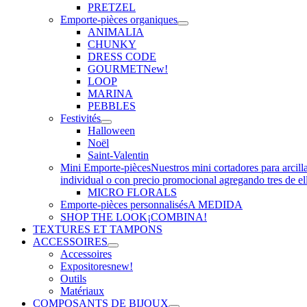
PRETZEL
Emporte-pièces organiques
ANIMALIA
CHUNKY
DRESS CODE
GOURMET
New!
LOOP
MARINA
PEBBLES
Festivités
Halloween
Noël
Saint-Valentin
Mini Emporte-pièces
Nuestros mini cortadores para arcill
individual o con precio promocional agregando tres de el
MICRO FLORALS
Emporte-pièces personnalisés
A MEDIDA
SHOP THE LOOK
¡COMBINA!
TEXTURES ET TAMPONS
ACCESSOIRES
Accessoires
Expositores
new!
Outils
Matériaux
COMPOSANTS DE BIJOUX