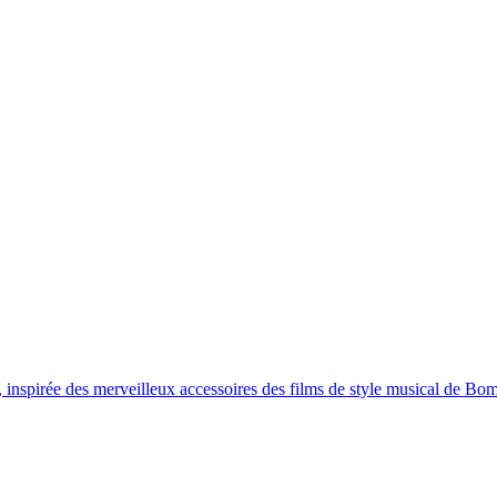
DU MONDE
LIVRAISON GRATUITE > 60 € EN EUROPE ET 100 € DANS 
, inspirée des merveilleux accessoires des films de style musical de Bo