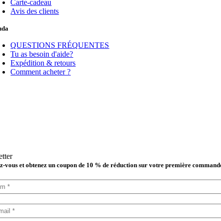
Carte-cadeau
Avis des clients
uda
QUESTIONS FRÉQUENTES
Tu as besoin d'aide?
Expédition & retours
Comment acheter ?
tter
-vous et obtenez un coupon de 10 % de réduction sur votre première command