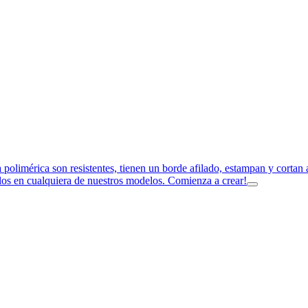
a polimérica son resistentes, tienen un borde afilado, estampan y corta
los en cualquiera de nuestros modelos. Comienza a crear!