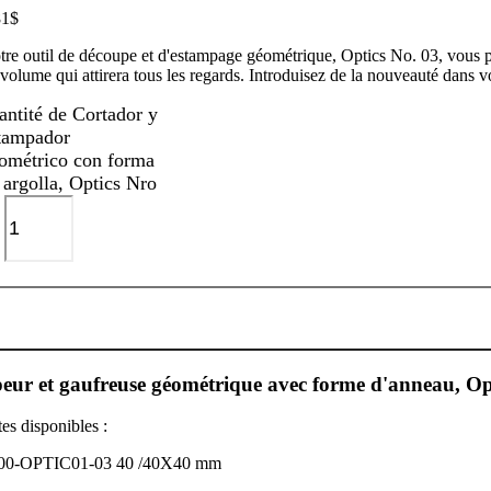
81
$
tre outil de découpe et d'estampage géométrique, Optics No. 03, vous per
volume qui attirera tous les regards. Introduisez de la nouveauté dans v
antité de Cortador y
tampador
ométrico con forma
 argolla, Optics Nro
eur et gaufreuse géométrique avec forme d'anneau, Op
tes disponibles :
00-OPTIC01-03 40 /40X40 mm