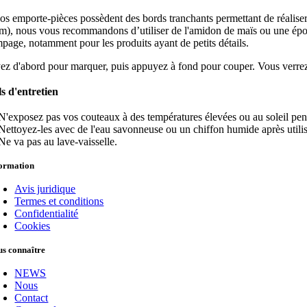
os emporte-pièces possèdent des bords tranchants permettant de réaliser 
m), nous vous recommandons d’utiliser de l'amidon de maïs ou une épong
mpage, notamment pour les produits ayant de petits détails.
z d'abord pour marquer, puis appuyez à fond pour couper. Vous verrez q
ls d'entretien
N'exposez pas vos couteaux à des températures élevées ou au soleil pend
Nettoyez-les avec de l'eau savonneuse ou un chiffon humide après utilis
Ne va pas au lave-vaisselle.
formation
Avis juridique
Termes et conditions
Confidentialité
Cookies
s connaître
NEWS
Nous
Contact