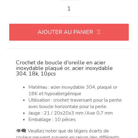
quantité
de
Gancho
AJOUTER AU PANIER
pendientes
acero
chapado
en
Crochet de boucle d'oreille en acier
oro,
inoxydable plaqué or, acier inoxydable
304
304, 18k, 10pcs
Stainless
Steel,
Matériau : acier inoxydable 304, plaqué or
18k,
18K et hypoallergénique
Utilisation : crochet traversant pour la pente
10pcs
avec boucle horizontale pour la perle.
Jauge : 21 / 20x20x3 mm /Axe 0,7 mm
Emballage : 10 pièces
👁️‍🗨️ Veuillez noter que de légers écarts de
couleur peuvent survenir en raison des différents