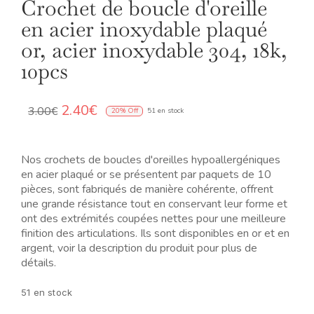
Crochet de boucle d'oreille
en acier inoxydable plaqué
or, acier inoxydable 304, 18k,
10pcs
Le
Le
2.40
€
3.00
€
20% Off
51 en stock
prix
prix
initial
actuel
était :
est :
Nos crochets de boucles d'oreilles hypoallergéniques
3.00€.
2.40€.
en acier plaqué or se présentent par paquets de 10
pièces, sont fabriqués de manière cohérente, offrent
une grande résistance tout en conservant leur forme et
ont des extrémités coupées nettes pour une meilleure
finition des articulations. Ils sont disponibles en or et en
argent, voir la description du produit pour plus de
détails.
51 en stock