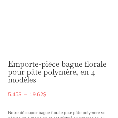
Emporte-pièce bague florale
pour pâte polymère, en 4
modèles
Plage
5.45
$
–
19.62
$
de
prix :
5.45$
Notre découpoir bague florale pour pâte polymère se
à