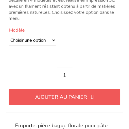
décline en 4 modèles et est réalisé en impression 3D
19.62$
avec un filament résistant obtenu à partir de matières
premières naturelles. Choisissez votre option dans le
menu.
Modèle
quantité
de
Cortador
AJOUTER AU PANIER
con
forma
de
argolla
Emporte-pièce bague florale pour pâte
floral