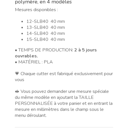
polymère, en 4 modèles
para
Mesures disponibles :
arcilla
polimérica,
12-SLB40 40 mm
en
13-SLB40 40 mm
4
14-SLB40 40 mm
modelos
15-SLB40 40 mm
• TEMPS DE PRODUCTION:
2 à 5 jours
ouvrables.
• MATÉRIEL : PLA
💗 Chaque cutter est fabriqué exclusivement pour
vous
🥪 Vous pouvez demander une mesure spéciale
du même modèle en ajoutant la TAILLE
PERSONNALISÉE à votre panier et en entrant la
mesure en millimètres dans le champ sous le
menu déroulant.