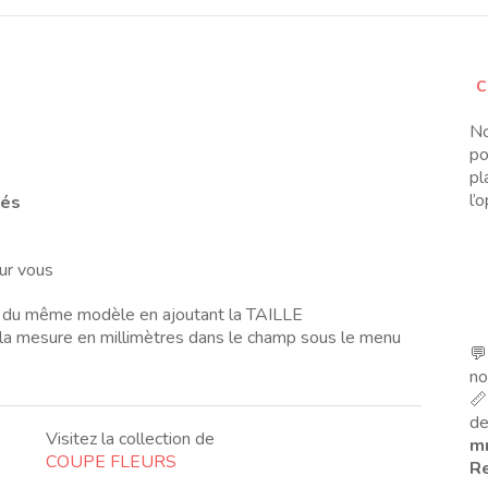
C
No
po
pl
l’
rés
ur vous
 du même modèle en ajoutant la TAILLE
a mesure en millimètres dans le champ sous le menu
💬
no
📏
de
Visitez la collection de
m
COUPE FLEURS
Re