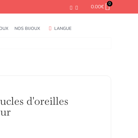
0
0.00
€
JOUX
NOS BIJOUX
LANGUE
cles d'oreilles
eur
Plage
de
prix :