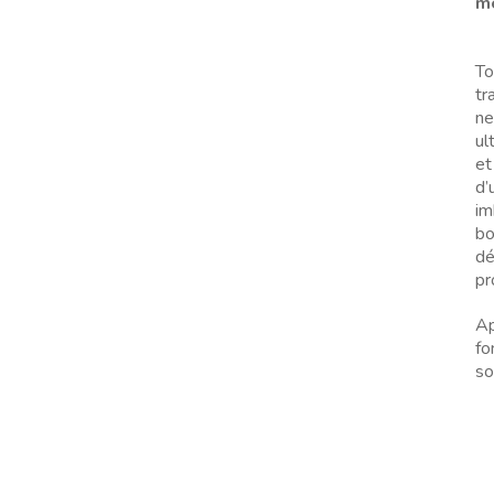
me
To
tr
ne
ul
et
d’
im
bo
dé
pr
Ap
fo
so