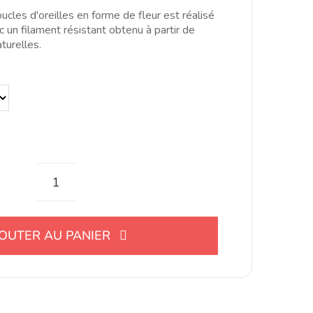
5.00€
cles d'oreilles en forme de fleur est réalisé
à
 un filament résistant obtenu à partir de
15.00€
turelles.
quantité
de
Cortador
OUTER AU PANIER
para
pendientes
en
forma
de