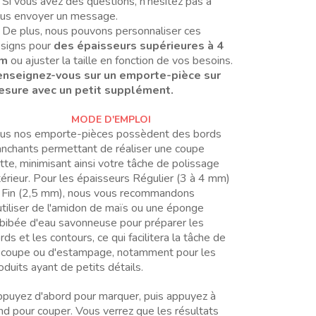
 Si vous avez des questions, n’hésitez pas à
us envoyer un message.
 De plus, nous pouvons personnaliser ces
signs pour
des épaisseurs supérieures à 4
m
ou ajuster la taille en fonction de vos besoins.
nseignez-vous sur un emporte-pièce sur
sure avec un petit supplément.
MODE D'EMPLOI
us nos emporte-pièces possèdent des bords
anchants permettant de réaliser une coupe
tte, minimisant ainsi votre tâche de polissage
térieur. Pour les épaisseurs Régulier (3 à 4 mm)
 Fin (2,5 mm), nous vous recommandons
utiliser de l'amidon de maïs ou une éponge
bibée d'eau savonneuse pour préparer les
rds et les contours, ce qui facilitera la tâche de
coupe ou d'estampage, notamment pour les
oduits ayant de petits détails.
puyez d'abord pour marquer, puis appuyez à
nd pour couper. Vous verrez que les résultats