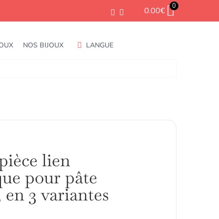
0
0.00
€
JOUX
NOS BIJOUX
LANGUE
ièce lien
ue pour pâte
 en 3 variantes
Plage