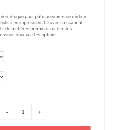
de
prix :
5.00€
 géométrique pour pâte polymère se décline
à
 réalisé en impression 3D avec un filament
15.00€
tir de matières premières naturelles.
essous pour voir les options.
quantité
de
Cortador