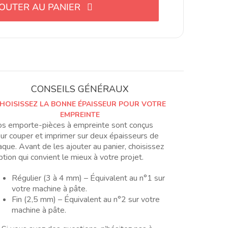
OUTER AU PANIER
con
forma
de
eslabón
geométrico
para
arcilla
CONSEILS GÉNÉRAUX
polimérica,
HOISISSEZ LA BONNE ÉPAISSEUR POUR VOTRE
en
EMPREINTE
3
s emporte-pièces à empreinte sont conçus
variantes
ur couper et imprimer sur deux épaisseurs de
aque. Avant de les ajouter au panier, choisissez
option qui convient le mieux à votre projet.
Régulier (3 à 4 mm) – Équivalent au n°1 sur
votre machine à pâte.
Fin (2,5 mm) – Équivalent au n°2 sur votre
machine à pâte.