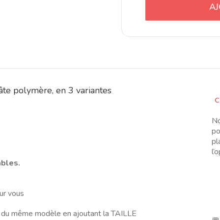
AJ
te polymère, en 3 variantes
C
No
po
pl
l’
ables.
ur vous
 du même modèle en ajoutant la TAILLE