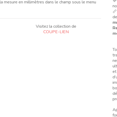
💬
a mesure en millimètres dans le champ sous le menu
no
📏
de
m
Visitez la collection de
Re
COUPE-LIEN
me
To
tr
ne
ul
et
d’
im
bo
dé
pr
Ap
fo