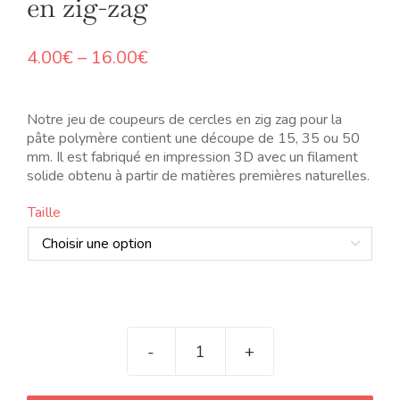
en zig-zag
Price
4.00
€
–
16.00
€
range:
4.00€
through
Notre jeu de coupeurs de cercles en zig zag pour la
16.00€
pâte polymère contient une découpe de 15, 35 ou 50
mm. Il est fabriqué en impression 3D avec un filament
solide obtenu à partir de matières premières naturelles.
Taille

quantité
de