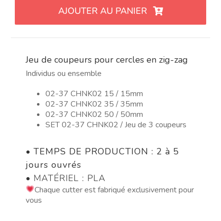
Set
AJOUTER AU PANIER
de
cortadores
de
círculo
Jeu de coupeurs pour cercles en zig-zag
zig
zag
Individus ou ensemble
02-37 CHNK02 15 / 15mm
02-37 CHNK02 35 / 35mm
02-37 CHNK02 50 / 50mm
SET 02-37 CHNK02 / Jeu de 3 coupeurs
•
TEMPS DE PRODUCTION : 2 à 5
jours ouvrés
• MATÉRIEL : PLA
Chaque cutter est fabriqué exclusivement pour
vous