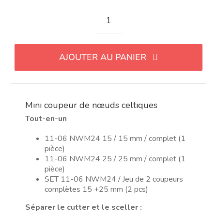
quantité
de
Mini
AJOUTER AU PANIER
cortador
nudo
celta
Mini coupeur de nœuds celtiques
Tout-en-un
11-06 NWM24 15 / 15 mm / complet (1
pièce)
11-06 NWM24 25 / 25 mm / complet (1
pièce)
SET 11-06 NWM24 / Jeu de 2 coupeurs
complètes 15 +25 mm (2 pcs)
Séparer le cutter et le sceller :