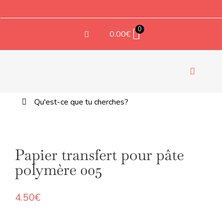
Aller
au
contenu
0
0.00
€
Bascule
la
Rechercher:
EM
navigati
TEXT
Papier transfert pour pâte
polymère 005
4.50
€
COMP