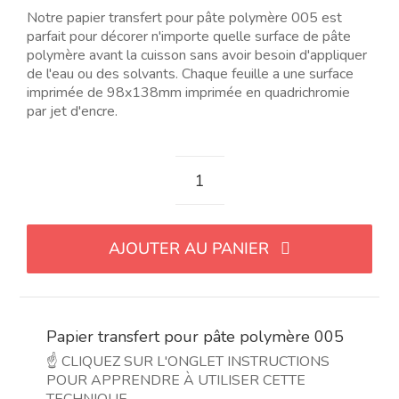
Notre papier transfert pour pâte polymère 005 est
parfait pour décorer n'importe quelle surface de pâte
polymère avant la cuisson sans avoir besoin d'appliquer
de l'eau ou des solvants. Chaque feuille a une surface
imprimée de 98x138mm imprimée en quadrichromie
par jet d'encre.
quantité
de
Papel
AJOUTER AU PANIER
de
transferencia
para
arcilla
Papier transfert pour pâte polymère 005
polimérica
005
☝️ CLIQUEZ SUR L'ONGLET INSTRUCTIONS
POUR APPRENDRE À UTILISER CETTE
TECHNIQUE.