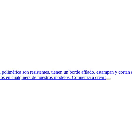
a polimérica son resistentes, tienen un borde afilado, estampan y corta
los en cualquiera de nuestros modelos. Comienza a crear!