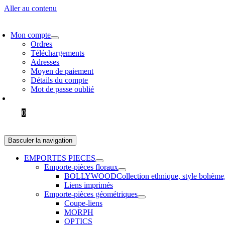
Aller au contenu
VRAISON GRATUITE > 60 € EN EUROPE ET 100 € DANS LE RESTE 
Mon compte
Ordres
Téléchargements
Adresses
Moyen de paiement
Détails du compte
Mot de passe oublié
0.00
€
0
Basculer la navigation
EMPORTES PIECES
Emporte-pièces floraux
BOLLYWOOD
Collection ethnique, style bohème
Liens imprimés
Emporte-pièces géométriques
Coupe-liens
MORPH
OPTICS