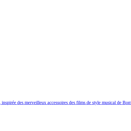
DU MONDE
LIVRAISON GRATUITE > 60 € EN EUROPE ET 100 € DANS 
, inspirée des merveilleux accessoires des films de style musical de Bo