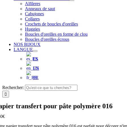
Alfileres
Anneaux de saut
Cabujones
Collares
Crochets de boucles d'oreilles
Huggies
Boucles d'oreilles en forme de clou
Boucles d'oreilles écrous
NOS BIJOUX
LANGUE
ES
EN
FR
Rechercher:
apier transfert pour pâte polymère 016
50
€
tre papier transfert pour pâte polymère 016 est parfait pour décorer n'i