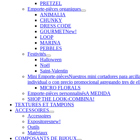
PRETZEL
Emporte-pièces organiques
ANIMALIA
CHUNKY
DRESS CODE
GOURMET
New!
LOOP
MARINA
PEBBLES
Festivités
Halloween
Noël
Saint-Valentin
Mini Emporte-pièces
Nuestros mini cortadores para arcill
individual o con precio promocional agregando tres de el
MICRO FLORALS
Emporte-pièces personnalisés
A MEDIDA
SHOP THE LOOK
¡COMBINA!
TEXTURES ET TAMPONS
ACCESSOIRES
Accessoires
Expositores
new!
Outils
Matériaux
COMPOSANTS DE BIJOUX