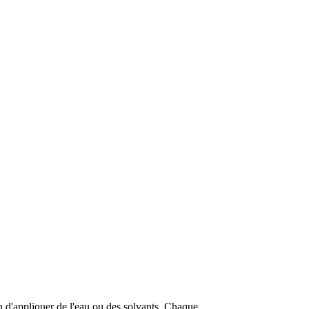
n d'appliquer de l'eau ou des solvants. Chaque