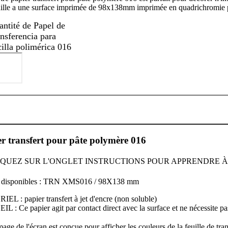
uille a une surface imprimée de 98x138mm imprimée en quadrichromie pa
antité de Papel de
ansferencia para
cilla polimérica 016
r transfert pour pâte polymère 016
LIQUEZ SUR L'ONGLET INSTRUCTIONS POUR APPRENDRE À
es disponibles : TRN XMS016 / 98X138 mm
EL : papier transfert à jet d'encre (non soluble)
 : Ce papier agit par contact direct avec la surface et ne nécessite pas d
mage de l'écran est conçue pour afficher les couleurs de la feuille de tra