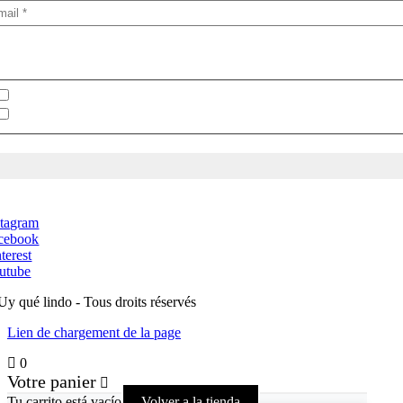
lectionnez votre newsletter
Bulletin en espagnol
Bulletin en anglais
stagram
cebook
terest
utube
Uy qué lindo - Tous droits réservés
Lien de chargement de la page
0
Votre panier
Tu carrito está vacío
Volver a la tienda