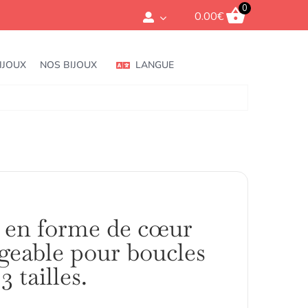
0
0.00
€
IJOUX
NOS BIJOUX
LANGUE
 en forme de cœur
geable pour boucles
 3 tailles.
rice