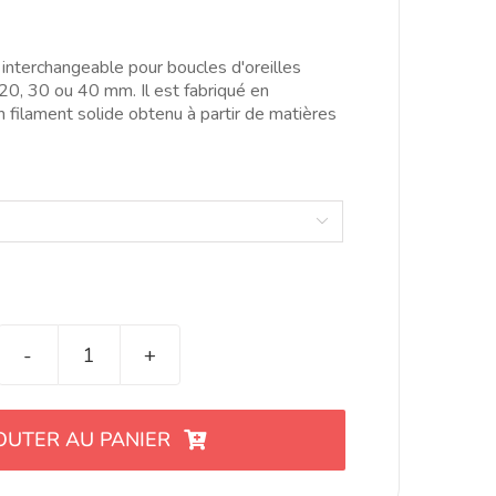
ange:
.00€
hrough
interchangeable pour boucles d'oreilles
4.00€
 20, 30 ou 40 mm. Il est fabriqué en
 filament solide obtenu à partir de matières

quantité
de
Colgante
OUTER AU PANIER
para
pendiente