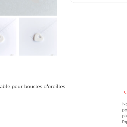
able pour boucles d'oreilles
C
No
po
pl
l’