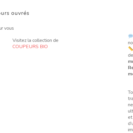
urs ouvrés
ur vous
Visitez la collection de
no
COUPEURS BIO
de
m
Re
me
To
tr
ne
ul
et
d’
im