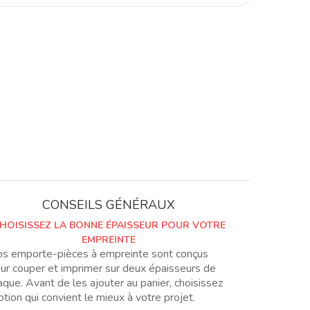
intercambiable
de
corazón,
3
tamaños.
CONSEILS GÉNÉRAUX
HOISISSEZ LA BONNE ÉPAISSEUR POUR VOTRE
EMPREINTE
s emporte-pièces à empreinte sont conçus
ur couper et imprimer sur deux épaisseurs de
aque. Avant de les ajouter au panier, choisissez
option qui convient le mieux à votre projet.