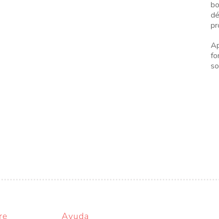
bo
dé
pr
Ap
fo
so
re
Ayuda