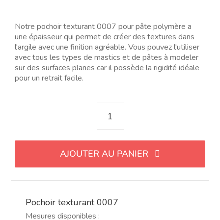
prix
prix
initial
actuel
était :
est :
Notre pochoir texturant 0007 pour pâte polymère a
15.26$.
11.45$.
une épaisseur qui permet de créer des textures dans
l'argile avec une finition agréable. Vous pouvez l'utiliser
avec tous les types de mastics et de pâtes à modeler
sur des surfaces planes car il possède la rigidité idéale
pour un retrait facile.
quantité
de
Stencil
AJOUTER AU PANIER
texturizador
0007
Pochoir texturant 0007
Mesures disponibles :