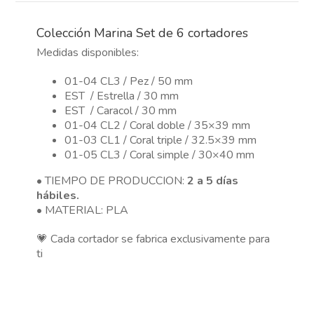
cortadores
cantidad
Colección Marina Set de 6 cortadores
Medidas disponibles:
01-04 CL3 / Pez / 50 mm
EST / Estrella / 30 mm
EST / Caracol / 30 mm
01-04 CL2 / Coral doble / 35×39 mm
01-03 CL1 / Coral triple / 32.5×39 mm
01-05 CL3 / Coral simple / 30×40 mm
• TIEMPO DE PRODUCCION:
2 a 5 días
hábiles.
• MATERIAL: PLA
💗 Cada cortador se fabrica exclusivamente para
ti