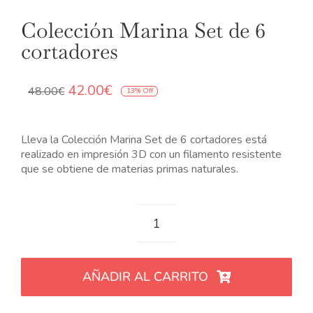
Colección Marina Set de 6
cortadores
El
El
42.00
€
48.00
€
13% Off
precio
precio
original
actual
era:
es:
Lleva la Colección Marina Set de 6 cortadores está
48.00€.
42.00€.
realizado en impresión 3D con un filamento resistente
que se obtiene de materias primas naturales.
Colección
Marina
Set
AÑADIR AL CARRITO
de
6