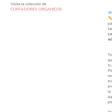
Visita la colección de
CORTADORES ORGANICOS
p
ta
co
ad
To
qu
tu
Re
re
es
pr
la
aq
pe