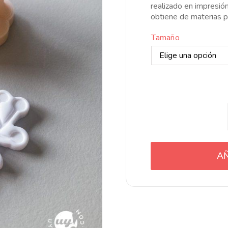
8
realizado en impresió
h
obtiene de materias p
1
Tamaño
AÑ