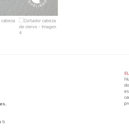
E
Nu
di
es
ca
pr
les.
 ti