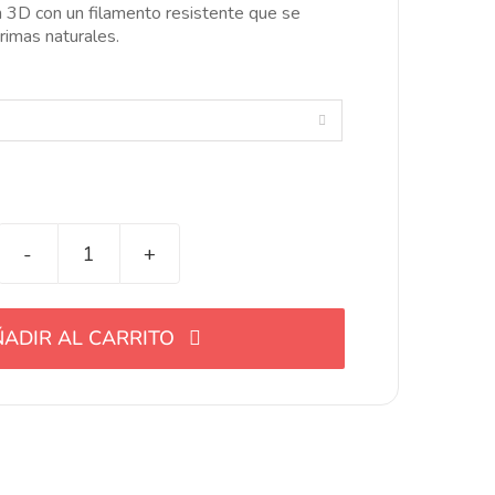
.72$
n 3D con un filamento resistente que se
asta
rimas naturales.
6.35$

Cortador
cabeza
de
ADIR AL CARRITO
ciervo
cantidad