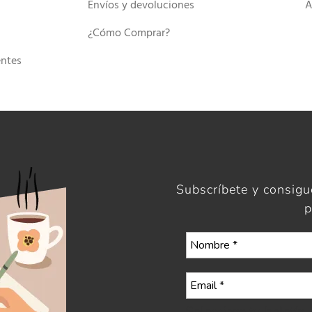
Envíos y devoluciones
A
¿Cómo Comprar?
entes
Subscríbete y consig
p
Selecciona tu boletín