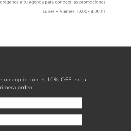
gréganos a tu agenda para conocer las promociones
Lunes – Viernes: 10:00-18:00 hs
ue un cupón con el 10% OFF en tu
rimera orden