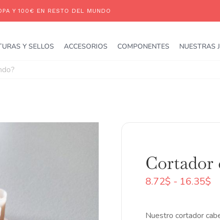
TURAS Y SELLOS
ACCESORIOS
COMPONENTES
NUESTRAS 
Cortador 
R
8.72
$
-
16.35
$
d
pr
d
Nuestro cortador cabez