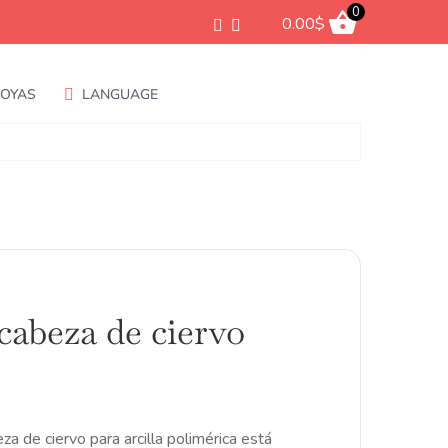
0
0.00
$
JOYAS
LANGUAGE
cabeza de ciervo
ango
e
ecios:
esde
a de ciervo para arcilla polimérica está