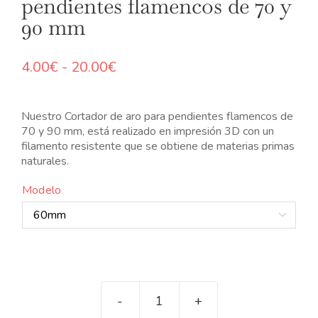
pendientes flamencos de 70 y
90 mm
Rango
4.00
€
-
20.00
€
de
precios:
desde
Nuestro Cortador de aro para pendientes flamencos de
4.00€
70 y 90 mm, está realizado en impresión 3D con un
hasta
filamento resistente que se obtiene de materias primas
20.00€
naturales.
Modelo

Cortador