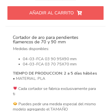
de
aro
AÑADIR AL CARRITO
para
pendientes
flamencos
de
Cortador de aro para pendientes
70
flamencos de 70 y 90 mm
y
Medidas disponibles:
90
mm
04-03-FCA 03 90 95X90 mm
cantidad
04-03-FCA 03 70 75X70 mm
TIEMPO DE PRODUCCION: 2 a 5 días hábiles
• MATERIAL: PLA
Cada cortador se fabrica exclusivamente para
ti
Puedes pedir una medida especial del mismo
modelo agregando el TAMAÑO