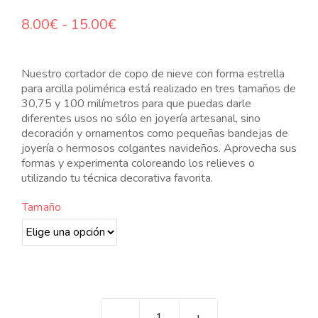
N
Rango
8.00
€
-
15.00
€
de
precios:
desde
Nuestro cortador de copo de nieve con forma estrella
8.00€
para arcilla polimérica está realizado en tres tamaños de
hasta
30,75 y 100 milímetros para que puedas darle
15.00€
diferentes usos no sólo en joyería artesanal, sino
decoración y ornamentos como pequeñas bandejas de
joyería o hermosos colgantes navideños. Aprovecha sus
formas y experimenta coloreando los relieves o
utilizando tu técnica decorativa favorita.
Tamaño