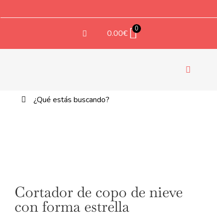
Saltar
al
contenido
0
0.00
€
Navegac
de
Buscar:
palanca
TE
Cortador de copo de nieve
con forma estrella