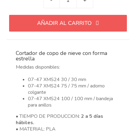
Cortador
de
copo
AÑADIR AL CARRITO
de
nieve
con
forma
Cortador de copo de nieve con forma
estrella
estrella
cantidad
Medidas disponibles:
07-47 XMS24 30 / 30 mm
07-47 XMS24 75 / 75 mm / adorno
colgante
07-47 XMS24 100 / 100 mm / bandeja
para anillos
• TIEMPO DE PRODUCCION:
2 a 5 días
hábiles.
• MATERIAL: PLA