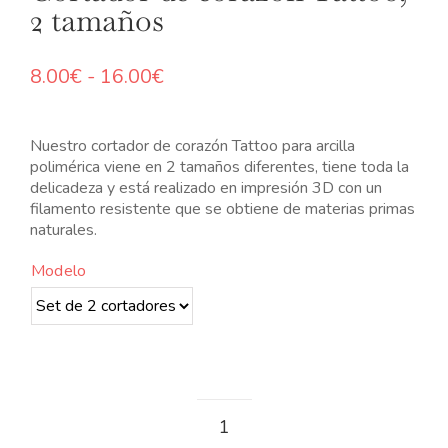
2 tamaños
N
Rango
8.00
€
-
16.00
€
de
precios:
desde
Nuestro cortador de corazón Tattoo para arcilla
8.00€
polimérica viene en 2 tamaños diferentes, tiene toda la
hasta
delicadeza y está realizado en impresión 3D con un
16.00€
filamento resistente que se obtiene de materias primas
naturales.
Modelo
Cortador