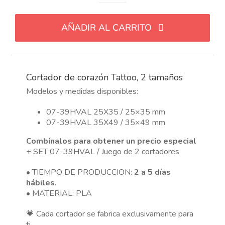
de
corazón
AÑADIR AL CARRITO
Tattoo,
2
tamaños
cantidad
Cortador de corazón Tattoo, 2 tamaños
Modelos y medidas disponibles:
07-39HVAL 25X35 / 25×35 mm
07-39HVAL 35X49 / 35×49 mm
Combínalos para obtener un precio especial
+ SET 07-39HVAL / Juego de 2 cortadores
• TIEMPO DE PRODUCCION:
2 a 5 días
hábiles.
• MATERIAL: PLA
💗 Cada cortador se fabrica exclusivamente para
ti