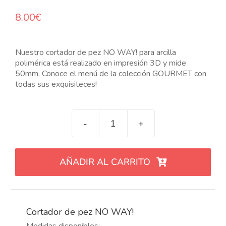
8.00
€
Nuestro cortador de pez NO WAY! para arcilla
polimérica está realizado en impresión 3D y mide
50mm. Conoce el menú de la colección GOURMET con
todas sus exquisiteces!
Cortador
de
pez
AÑADIR AL CARRITO
NO
WAY!
cantidad
Cortador de pez NO WAY!
Medidas disponibles: